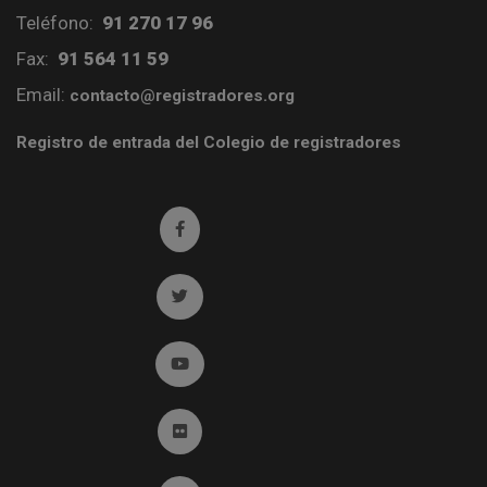
Teléfono:
91 270 17 96
Fax:
91 564 11 59
Email:
contacto@registradores.org
Registro de entrada del Colegio de registradores
Ir a facebook (abre en ventana nueva)
Ir a twitter (abre en ventana nueva)
Ir a YouTube (abre en ventana nueva)
Ir a Flickr (abre en ventana nueva)