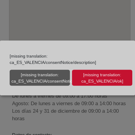
[missing translation:
Adreça:
ca_ES_VALENCIA/consentNotice/description]
Cerrojo, 17 - 3º, 29007
[missing translation:
[missing translation:
ca_ES_VALENCIA/consentNotice/learnMore]
ca_ES_VALENCIA/ok]
Horario:
De lunes a viernes de 09:00 a 17:00 horas
Agosto: De lunes a viernes de 09:00 a 14:00 horas
Los días 24 y 31 de diciembre de 09:00 a 14:00
horas