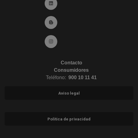
Ir a Linkedin (abre en ventana nueva)
Ir al Blog (abre en ventana nueva)
Ir a Instagram (abre en ventana nueva)
Contacto
Consumidores
Teléfono:
900 10 11 41
Aviso legal
Política de privacidad