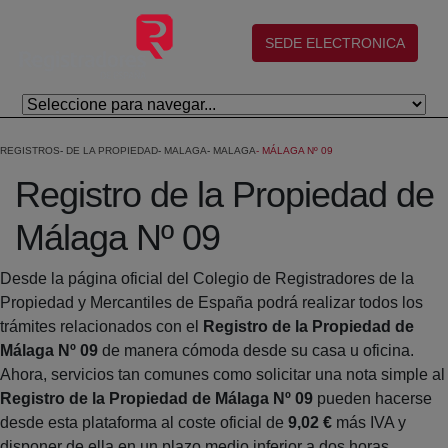
Salta al contingut principal
(abre en nueva ventana)
SEDE ELECTRONICA
REGISTROS
DE LA PROPIEDAD
MALAGA
MALAGA
MÁLAGA Nº 09
Registro de la Propiedad de
Málaga Nº 09
Desde la página oficial del Colegio de Registradores de la
Propiedad y Mercantiles de España podrá realizar todos los
trámites relacionados con el
Registro de la Propiedad de
Málaga Nº 09
de manera cómoda desde su casa u oficina.
Ahora, servicios tan comunes como solicitar una nota simple al
Registro de la Propiedad de Málaga Nº 09
pueden hacerse
desde esta plataforma al coste oficial de
9,02 €
más IVA y
disponer de ella en un plazo medio inferior a dos horas.