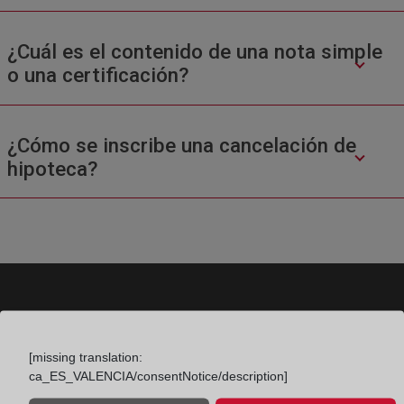
¿Cuál es el contenido de una nota simple
o una certificación?
¿Cómo se inscribe una cancelación de
hipoteca?
Colegio de Registradores
[missing translation:
Príncipe de Vergara 70. 28006 Madrid
ca_ES_VALENCIA/consentNotice/description]
Teléfono:
91 270 17 96