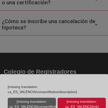
o una certificación?
¿Cómo se inscribe una cancelación de
hipoteca?
Colegio de Registradores
Príncipe de Vergara 70. 28006 Madrid
[missing translation:
Teléfono:
91 270 17 96
ca_ES_VALENCIA/consentNotice/description]
Fax:
91 564 11 59
[missing translation:
[missing translation:
Email:
contacto@registradores.org
ca_ES_VALENCIA/consentNotice/learnMore]
ca_ES_VALENCIA/ok]