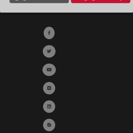
Registro de entrada del Colegio de registradores
Ir a facebook (abre en ventana nueva)
Ir a twitter (abre en ventana nueva)
Ir a YouTube (abre en ventana nueva)
Ir a Flickr (abre en ventana nueva)
Ir a Linkedin (abre en ventana nueva)
Ir al Blog (abre en ventana nueva)