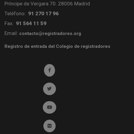
Príncipe de Vergara 70. 28006 Madrid
Teléfono:
91 270 17 96
Fax:
91 564 11 59
Email:
contacto@registradores.org
Registro de entrada del Colegio de registradores
Ir a facebook (abre en ventana nueva)
Ir a twitter (abre en ventana nueva)
Ir a YouTube (abre en ventana nueva)
Ir a Flickr (abre en ventana nueva)