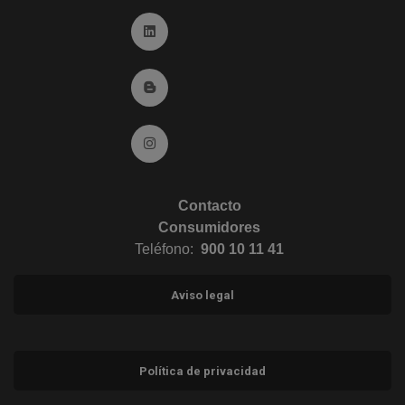
Ir a Linkedin (abre en ventana nueva)
Ir al Blog (abre en ventana nueva)
Ir a Instagram (abre en ventana nueva)
Contacto
Consumidores
Teléfono:
900 10 11 41
Aviso legal
Política de privacidad