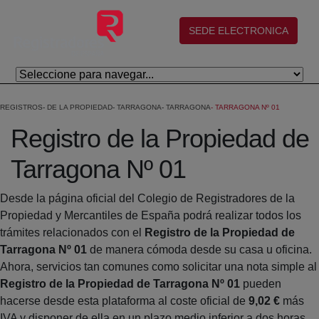
Salta al contingut principal
(abre en nueva ventana)
SEDE ELECTRONICA
REGISTROS
DE LA PROPIEDAD
TARRAGONA
TARRAGONA
TARRAGONA Nº 01
Registro de la Propiedad de
Tarragona Nº 01
Desde la página oficial del Colegio de Registradores de la
Propiedad y Mercantiles de España podrá realizar todos los
trámites relacionados con el
Registro de la Propiedad de
Tarragona Nº 01
de manera cómoda desde su casa u oficina.
Ahora, servicios tan comunes como solicitar una nota simple al
Registro de la Propiedad de Tarragona Nº 01
pueden
hacerse desde esta plataforma al coste oficial de
9,02 €
más
IVA y disponer de ella en un plazo medio inferior a dos horas.