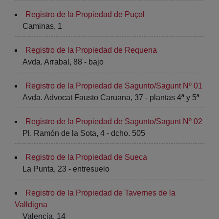
Registro de la Propiedad de Puçol
Caminas, 1
Registro de la Propiedad de Requena
Avda. Arrabal, 88 - bajo
Registro de la Propiedad de Sagunto/Sagunt Nº 01
Avda. Advocat Fausto Caruana, 37 - plantas 4ª y 5ª
Registro de la Propiedad de Sagunto/Sagunt Nº 02
Pl. Ramón de la Sota, 4 - dcho. 505
Registro de la Propiedad de Sueca
La Punta, 23 - entresuelo
Registro de la Propiedad de Tavernes de la
Valldigna
Valencia, 14