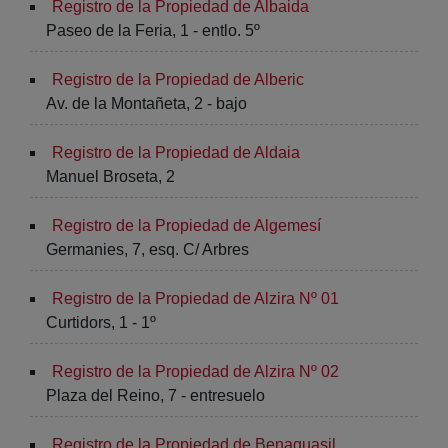
Registro de la Propiedad de Albaida
Paseo de la Feria, 1 - entlo. 5º
Registro de la Propiedad de Alberic
Av. de la Montañeta, 2 - bajo
Registro de la Propiedad de Aldaia
Manuel Broseta, 2
Registro de la Propiedad de Algemesí
Germanies, 7, esq. C/ Arbres
Registro de la Propiedad de Alzira Nº 01
Curtidors, 1 - 1º
Registro de la Propiedad de Alzira Nº 02
Plaza del Reino, 7 - entresuelo
Registro de la Propiedad de Benaguasil