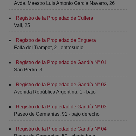
Avda. Maestro Luis Antonio García Navarro, 26
Registro de la Propiedad de Cullera
Vall, 25
Registro de la Propiedad de Enguera
Falla del Trampot, 2 - entresuelo
Registro de la Propiedad de Gandía Nº 01
San Pedro, 3
Registro de la Propiedad de Gandía Nº 02
Avenida República Argentina, 1 - bajo
Registro de la Propiedad de Gandía Nº 03
Paseo de Germanias, 91 - bajo derecho
Registro de la Propiedad de Gandía Nº 04