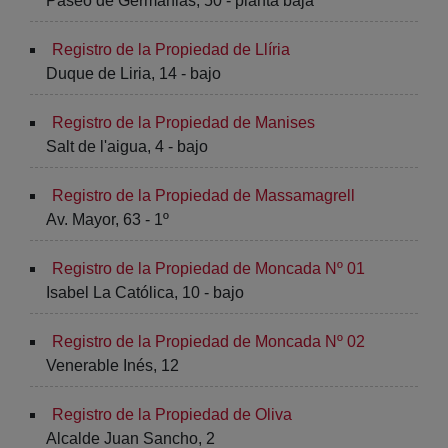
Paseo de Germanias, 50 - planta baja
Registro de la Propiedad de Llíria
Duque de Liria, 14 - bajo
Registro de la Propiedad de Manises
Salt de l'aigua, 4 - bajo
Registro de la Propiedad de Massamagrell
Av. Mayor, 63 - 1º
Registro de la Propiedad de Moncada Nº 01
Isabel La Católica, 10 - bajo
Registro de la Propiedad de Moncada Nº 02
Venerable Inés, 12
Registro de la Propiedad de Oliva
Alcalde Juan Sancho, 2