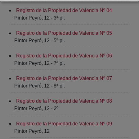
Registro de la Propiedad de Valencia Nº 04
Pintor Peyró, 12 - 3ª pl.
Registro de la Propiedad de Valencia Nº 05
Pintor Peyró, 12 - 5ª pl.
Registro de la Propiedad de Valencia Nº 06
Pintor Peyró, 12 - 7ª pl.
Registro de la Propiedad de Valencia Nº 07
Pintor Peyró, 12 - 8ª pl.
Registro de la Propiedad de Valencia Nº 08
Pintor Peyró, 12 - 2º
Registro de la Propiedad de Valencia Nº 09
Pintor Peyró, 12