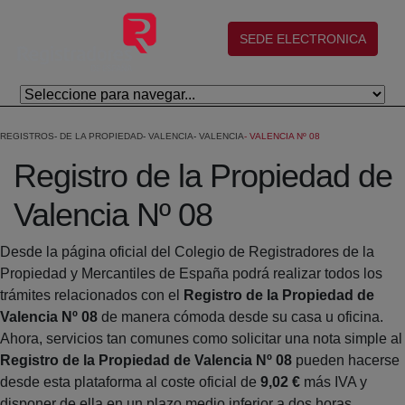
Salta al contingut principal
(abre en nueva ventana)
SEDE ELECTRONICA
REGISTROS
DE LA PROPIEDAD
VALENCIA
VALENCIA
VALENCIA Nº 08
Registro de la Propiedad de
Valencia Nº 08
Desde la página oficial del Colegio de Registradores de la
Propiedad y Mercantiles de España podrá realizar todos los
trámites relacionados con el
Registro de la Propiedad de
Valencia Nº 08
de manera cómoda desde su casa u oficina.
Ahora, servicios tan comunes como solicitar una nota simple al
Registro de la Propiedad de Valencia Nº 08
pueden hacerse
desde esta plataforma al coste oficial de
9,02 €
más IVA y
disponer de ella en un plazo medio inferior a dos horas.