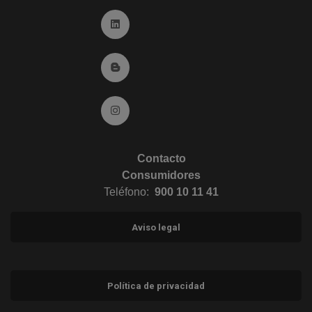
Ir a Linkedin (abre en ventana nueva)
Ir al Blog (abre en ventana nueva)
Ir a Instagram (abre en ventana nueva)
Contacto
Consumidores
Teléfono:
900 10 11 41
Aviso legal
Política de privacidad