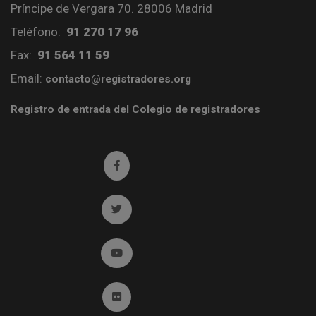
Príncipe de Vergara 70. 28006 Madrid
Teléfono:
91 270 17 96
Fax:
91 564 11 59
Email:
contacto@registradores.org
Registro de entrada del Colegio de registradores
Ir a facebook (abre en ventana nueva)
Ir a twitter (abre en ventana nueva)
Ir a YouTube (abre en ventana nueva)
Ir a Flickr (abre en ventana nueva)