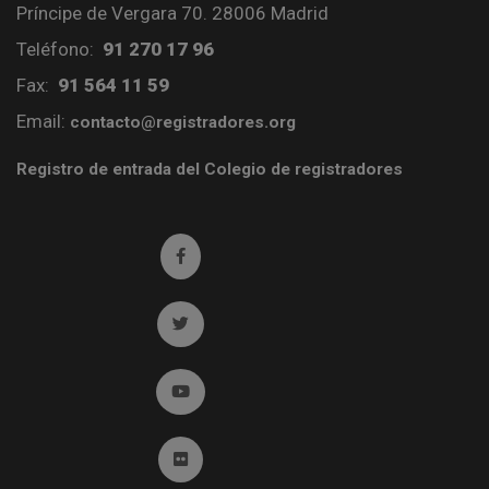
Príncipe de Vergara 70. 28006 Madrid
Teléfono:
91 270 17 96
Fax:
91 564 11 59
Email:
contacto@registradores.org
Registro de entrada del Colegio de registradores
Ir a facebook (abre en ventana nueva)
Ir a twitter (abre en ventana nueva)
Ir a YouTube (abre en ventana nueva)
Ir a Flickr (abre en ventana nueva)