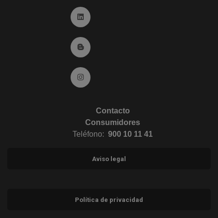
Ir a Linkedin (abre en ventana nueva)
Ir al Blog (abre en ventana nueva)
Ir a Instagram (abre en ventana nueva)
Contacto
Consumidores
Teléfono:
900 10 11 41
Aviso legal
Política de privacidad