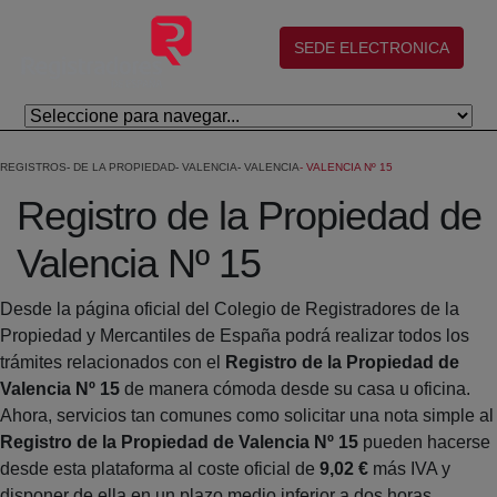
Salta al contingut principal
(abre en nueva ventana)
SEDE ELECTRONICA
REGISTROS
DE LA PROPIEDAD
VALENCIA
VALENCIA
VALENCIA Nº 15
Registro de la Propiedad de
Valencia Nº 15
Desde la página oficial del Colegio de Registradores de la
Propiedad y Mercantiles de España podrá realizar todos los
trámites relacionados con el
Registro de la Propiedad de
Valencia Nº 15
de manera cómoda desde su casa u oficina.
Ahora, servicios tan comunes como solicitar una nota simple al
Registro de la Propiedad de Valencia Nº 15
pueden hacerse
desde esta plataforma al coste oficial de
9,02 €
más IVA y
disponer de ella en un plazo medio inferior a dos horas.