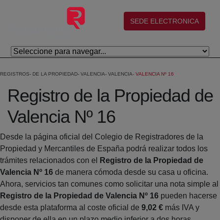
Salta al contingut principal
(abre en nueva ventana)
SEDE ELECTRONICA
REGISTROS
DE LA PROPIEDAD
VALENCIA
VALENCIA
VALENCIA Nº 16
Registro de la Propiedad de
Valencia Nº 16
Desde la página oficial del Colegio de Registradores de la
Propiedad y Mercantiles de España podrá realizar todos los
trámites relacionados con el
Registro de la Propiedad de
Valencia Nº 16
de manera cómoda desde su casa u oficina.
Ahora, servicios tan comunes como solicitar una nota simple al
Registro de la Propiedad de Valencia Nº 16
pueden hacerse
desde esta plataforma al coste oficial de
9,02 €
más IVA y
disponer de ella en un plazo medio inferior a dos horas.