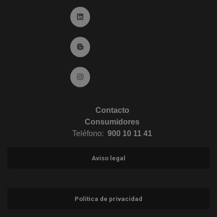
Ir a Linkedin (abre en ventana nueva)
Ir al Blog (abre en ventana nueva)
Ir a Instagram (abre en ventana nueva)
Contacto
Consumidores
Teléfono:
900 10 11 41
Aviso legal
Política de privacidad