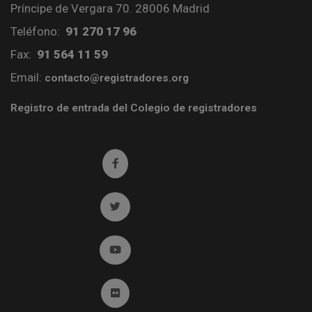
Príncipe de Vergara 70. 28006 Madrid
Teléfono:
91 270 17 96
Fax:
91 564 11 59
Email:
contacto@registradores.org
Registro de entrada del Colegio de registradores
Ir a facebook (abre en ventana nueva)
Ir a twitter (abre en ventana nueva)
Ir a YouTube (abre en ventana nueva)
Ir a Flickr (abre en ventana nueva)