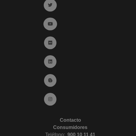
Ir a twitter (abre en ventana nueva)
Ir a YouTube (abre en ventana nueva)
Ir a Flickr (abre en ventana nueva)
Ir a Linkedin (abre en ventana nueva)
Ir al Blog (abre en ventana nueva)
Ir a Instagram (abre en ventana nueva)
Contacto
Consumidores
Teléfono:
900 10 11 41