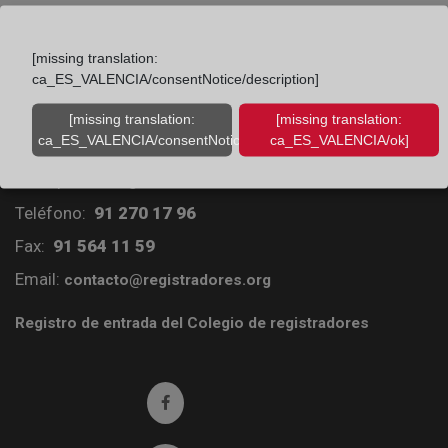
[missing translation:
ca_ES_VALENCIA/consentNotice/description]
[missing translation:
[missing translation:
Colegio de Registradores
ca_ES_VALENCIA/consentNotice/learnMore]
ca_ES_VALENCIA/ok]
Príncipe de Vergara 70. 28006 Madrid
Teléfono:
91 270 17 96
Fax:
91 564 11 59
Email:
contacto@registradores.org
Registro de entrada del Colegio de registradores
Ir a facebook (abre en ventana nueva)