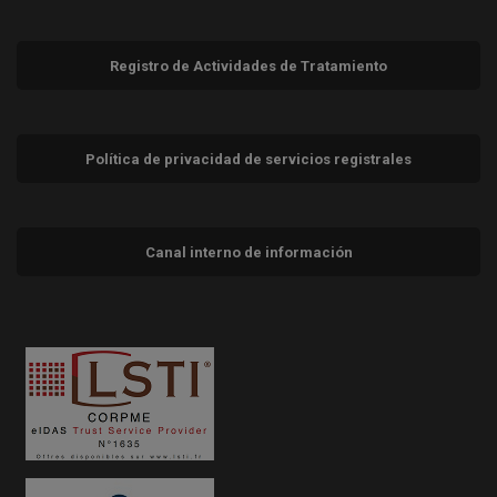
Registro de Actividades de Tratamiento
Política de privacidad de servicios registrales
Canal interno de información