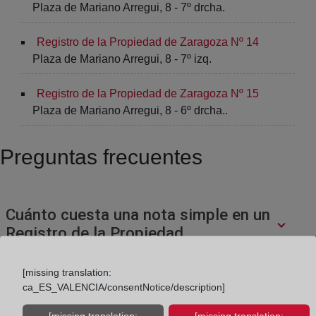
Plaza de Mariano Arregui, 8 - 7º drcha.
Registro de la Propiedad de Zaragoza Nº 14
Plaza de Mariano Arregui, 8 - 7º izq.
Registro de la Propiedad de Zaragoza Nº 15
Plaza de Mariano Arregui, 8 - 6º drcha..
Preguntas frecuentes
Cuánto cuesta una nota simple en un
Registro de la Propiedad
[missing translation:
Donde pedir una nota simple
ca_ES_VALENCIA/consentNotice/description]
[missing translation:
[missing translation: