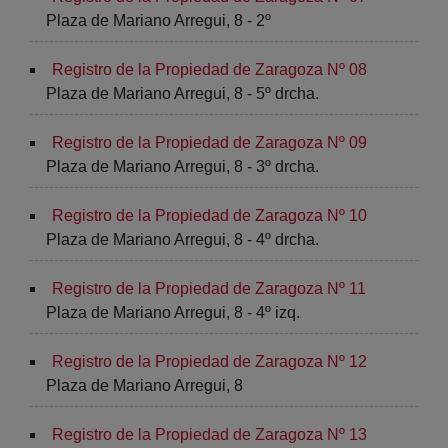
Plaza de Mariano Arregui, 8 - 2º
Registro de la Propiedad de Zaragoza Nº 08
Plaza de Mariano Arregui, 8 - 5º drcha.
Registro de la Propiedad de Zaragoza Nº 09
Plaza de Mariano Arregui, 8 - 3º drcha.
Registro de la Propiedad de Zaragoza Nº 10
Plaza de Mariano Arregui, 8 - 4º drcha.
Registro de la Propiedad de Zaragoza Nº 11
Plaza de Mariano Arregui, 8 - 4º izq.
Registro de la Propiedad de Zaragoza Nº 12
Plaza de Mariano Arregui, 8
Registro de la Propiedad de Zaragoza Nº 13