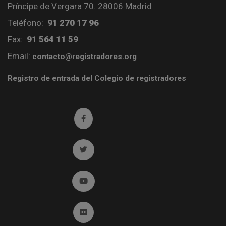
Príncipe de Vergara 70. 28006 Madrid
Teléfono:
91 270 17 96
Fax:
91 564 11 59
Email:
contacto@registradores.org
Registro de entrada del Colegio de registradores
Ir a facebook (abre en ventana nueva)
Ir a twitter (abre en ventana nueva)
Ir a YouTube (abre en ventana nueva)
Ir a Flickr (abre en ventana nueva)