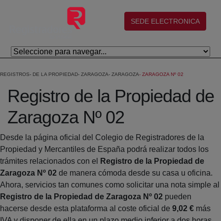
Salta al contingut principal
(abre en nueva ventana)
SEDE ELECTRONICA
REGISTROS
DE LA PROPIEDAD
ZARAGOZA
ZARAGOZA
ZARAGOZA Nº 02
Registro de la Propiedad de
Zaragoza Nº 02
Desde la página oficial del Colegio de Registradores de la
Propiedad y Mercantiles de España podrá realizar todos los
trámites relacionados con el
Registro de la Propiedad de
Zaragoza Nº 02
de manera cómoda desde su casa u oficina.
Ahora, servicios tan comunes como solicitar una nota simple al
Registro de la Propiedad de Zaragoza Nº 02
pueden
hacerse desde esta plataforma al coste oficial de
9,02 €
más
IVA y disponer de ella en un plazo medio inferior a dos horas.