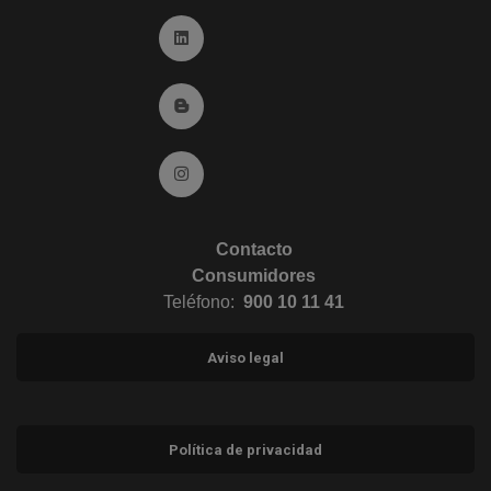
Ir a Linkedin (abre en ventana nueva)
Ir al Blog (abre en ventana nueva)
Ir a Instagram (abre en ventana nueva)
Contacto
Consumidores
Teléfono:
900 10 11 41
Aviso legal
Política de privacidad