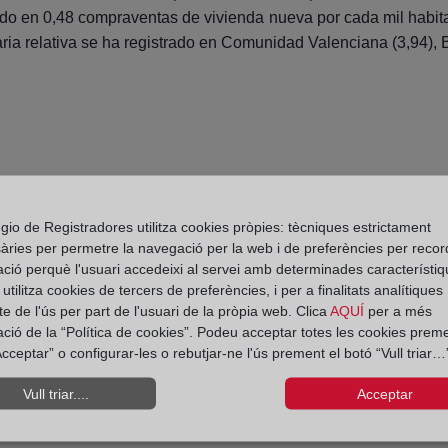
osado en 0,48 compraventas de vivienda nueva por cada mil habi
aria relativa se ha registrado en Comunidad Valenciana (3,94), B
gio de Registradores utilitza cookies pròpies: tècniques estrictament
àries per permetre la navegació per la web i de preferències per recor
ació perquè l'usuari accedeixi al servei amb determinades característiq
tilitza cookies de tercers de preferències, i per a finalitats analítiques
e de l'ús per part de l'usuari de la pròpia web. Clica
AQUÍ
per a més
ació de la “Política de cookies”. Podeu acceptar totes les cookies preme
cceptar” o configurar-les o rebutjar-ne l'ús prement el botó “Vull triar…”
 registradores se
El precio de la vivienda 
Vull triar....
Acceptar
entana)
eren a la campaña
un 2,65% en tasa interan
Séate del Alto