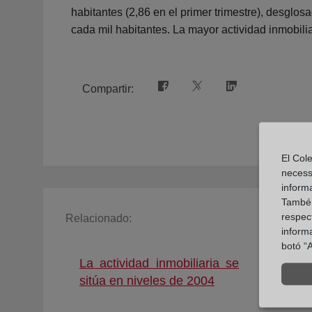
habitantes (2,86 en el primer trimestre), desgl
cada mil habitantes. La mayor actividad inmobili
Compartir:
El Cole
necess
inform
També u
respect
Relacionado:
inform
botó “A
La actividad inmobiliaria se
Los
(abre en nueva v
sitúa en niveles de 2004
adhi
#OD