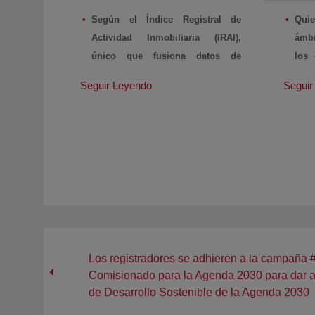
Com
Según el Índice Registral de
Agen
Quie
conoc
Actividad Inmobiliaria (IRAI),
ámbi
Desar
único que fusiona datos de
los 
Agen
transacciones e hipotecas con las
dife
Seguir Leyendo
Seguir
actividad del sector de la
La 
construcción e inmobiliario
tien
La evolución anual durante el 2º
sept
trimestre se ralentizó hasta el
1,95%, un tercio del crecimiento
16.09’1
de los dos trimestres anteriores
España
del A
Agenda
17.09’19.-
El Colegio de
digita
Registradores elabora un trimestre
Los registradores se adhieren a la campaña 
celebra
más el Índice Registral de Actividad
Comisionado para la Agenda 2030 para dar a 
adhes
Inmobiliaria (IRAI),único que
de Desarrollo Sostenible de la Agenda 2030
2030 de
conjuga transacciones e hipotecas