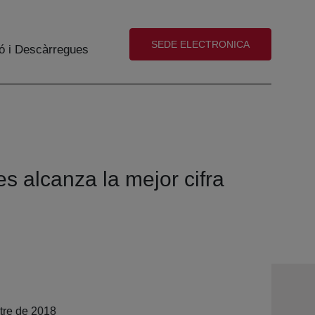
(abre en nueva ventana)
SEDE ELECTRONICA
ó i Descàrregues
s alcanza la mejor cifra
stre de 2018