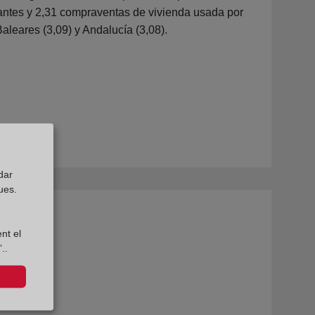
tantes y 2,31 compraventas de vivienda usada por
aleares (3,09) y Andalucía (3,08).
dar
ues.
nt el
..
sube
(abre en nueva ventana)
ual