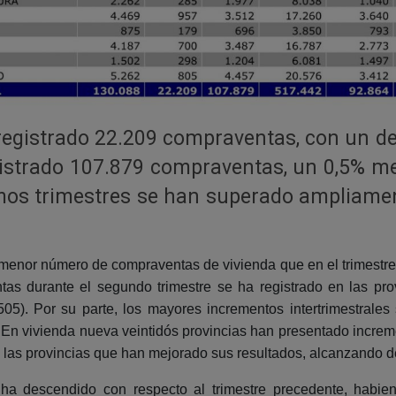
registrado 22.209 compraventas, con un des
istrado 107.879 compraventas, un 0,5% me
imos trimestres se han superado ampliame
n menor número de compraventas de vivienda que en el trimestr
s durante el segundo trimestre se ha registrado en las prov
505). Por su parte, los mayores incrementos intertrimestrales
n vivienda nueva veintidós provincias han presentado incremen
s las provincias que han mejorado sus resultados, alcanzando d
ia ha descendido con respecto al trimestre precedente, habi