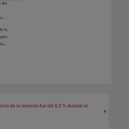
a del
eron
s de
de la
 del
egún
r
er),
 por
,88%
pago
015,
n el
nual
mbio
ecio de la vivienda fue del 8,3 % durante el