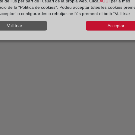
e de l'ús per part de l'usuari de la pròpia web. Clica
AQUÍ
per a més
ació de la “Política de cookies”. Podeu acceptar totes les cookies preme
cceptar” o configurar-les o rebutjar-ne l'ús prement el botó “Vull triar…”
Vull triar....
Acceptar