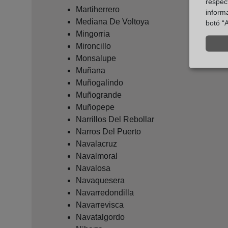
respect
Martiherrero
inform
Mediana De Voltoya
botó “A
Mingorria
Mironcillo
Monsalupe
Muñana
Muñogalindo
Muñogrande
Muñopepe
Narrillos Del Rebollar
Narros Del Puerto
Navalacruz
Navalmoral
Navalosa
Navaquesera
Navarredondilla
Navarrevisca
Navatalgordo