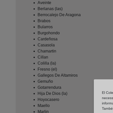
Aveinte
Berlanas (las)
Berrocalejo De Aragona
Brabos
Bularros
Burgohondo
Cardeñosa
Casasola
Chamartin
Cillan
Colilla (la)
Fresno (el)
Gallegos De Altamiros
Gemuño
Gotarrendura
El Cole
Hija De Dios (la)
necess
Hoyocasero
inform
Maello
També u
Marlin