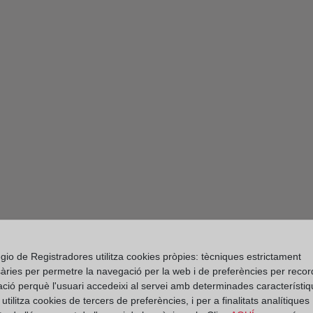
gio de Registradores utilitza cookies pròpies: tècniques estrictament
àries per permetre la navegació per la web i de preferències per recor
ació perquè l'usuari accedeixi al servei amb determinades característiq
tilitza cookies de tercers de preferències, i per a finalitats analítiques