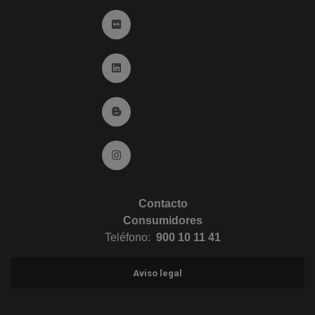
Ir a Flickr (abre en ventana nueva)
Ir a Linkedin (abre en ventana nueva)
Ir al Blog (abre en ventana nueva)
Ir a Instagram (abre en ventana nueva)
Contacto
Consumidores
Teléfono:
900 10 11 41
Aviso legal