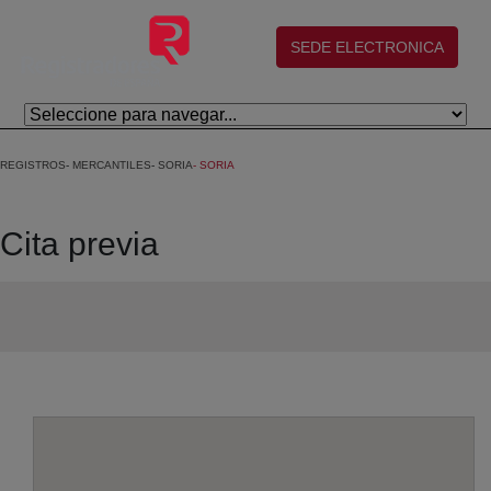
Salta al contingut principal
(abre en nueva ventana)
SEDE ELECTRONICA
REGISTROS
MERCANTILES
SORIA
SORIA
Cita previa