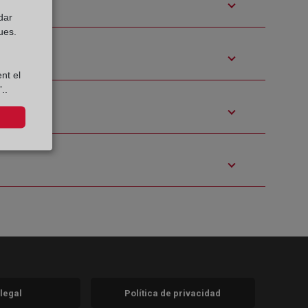
dar
ues.
nt el
..
 legal
Política de privacidad
a)
nueva)