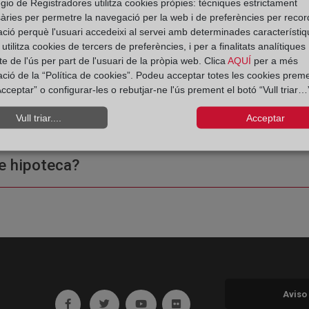
 Registro de la Propiedad
gio de Registradores utilitza cookies pròpies: tècniques estrictament
àries per permetre la navegació per la web i de preferències per recor
ació perquè l'usuari accedeixi al servei amb determinades característiq
tilitza cookies de tercers de preferències, i per a finalitats analítiques
e de l'ús per part de l'usuari de la pròpia web. Clica
AQUÍ
per a més
ació de la “Política de cookies”. Podeu acceptar totes les cookies preme
cceptar” o configurar-les o rebutjar-ne l'ús prement el botó “Vull triar…”
ple o una certificación?
Vull triar....
Acceptar
e hipoteca?
Aviso
Ir a facebook (abre en ventana nueva)
Ir a twitter (abre en ventana nueva)
Ir a YouTube (abre en ventana nuev
Ir a Flickr (abre en ventana 