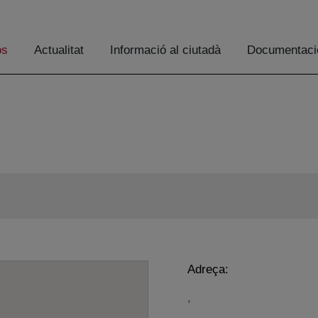
os
Actualitat
Informació al ciutadà
Documentaci
Adreça:
,