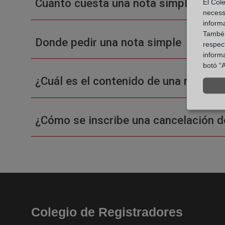
Cuánto cuesta una nota simple en un
El Cole
necess
inform
També u
Donde pedir una nota simple
respect
inform
botó “A
¿Cuál es el contenido de una nota sim
¿Cómo se inscribe una cancelación d
Colegio de Registradores