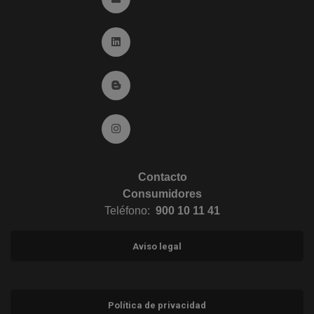
Ir a Linkedin (abre en ventana nueva)
Ir al Blog (abre en ventana nueva)
Ir a Instagram (abre en ventana nueva)
Contacto
Consumidores
Teléfono:
900 10 11 41
Aviso legal
Política de privacidad