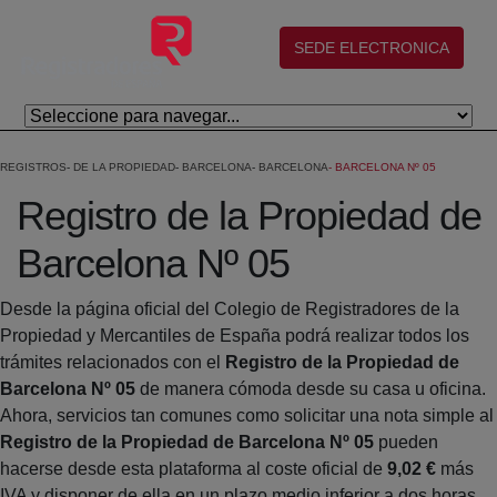
Salta al contingut principal
(abre en nueva ventana)
SEDE ELECTRONICA
REGISTROS
DE LA PROPIEDAD
BARCELONA
BARCELONA
BARCELONA Nº 05
Registro de la Propiedad de
Barcelona Nº 05
Desde la página oficial del Colegio de Registradores de la
Propiedad y Mercantiles de España podrá realizar todos los
trámites relacionados con el
Registro de la Propiedad de
Barcelona Nº 05
de manera cómoda desde su casa u oficina.
Ahora, servicios tan comunes como solicitar una nota simple al
Registro de la Propiedad de Barcelona Nº 05
pueden
hacerse desde esta plataforma al coste oficial de
9,02 €
más
IVA y disponer de ella en un plazo medio inferior a dos horas.