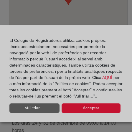
El Colegio de Registradores utilitza cookies pròpies:
tècniques estrictament necessàries per permetre la
navegació per la web i de preferències per recordar
informació perquè l'usuari accedeixi al servei amb
Adreça:
determinades característiques. També utilitza cookies de
tercers de preferències, i per a finalitats analítiques respecte
Paseo de la Zona Franca, 109-Edif. Torre Marina,
de l'ús per part de l'usuari de la pròpia web. Clica
AQUÍ
per
a més informació de la “Política de cookies”. Podeu acceptar
8038
totes les cookies prement el botó “Acceptar” o configurar-les
Horario:
o rebutjar-ne l'ús prement el botó “Vull triar…”..
De lunes a viernes de 09:00 a 17:00 horas
Vull triar....
Acceptar
Agosto: De lunes a viernes de 09:00 a 14:00 horas
Los días 24 y 31 de diciembre de 09:00 a 14:00
horas