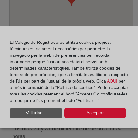
El Colegio de Registradores utilitza cookies pròpies:
tècniques estrictament necessàries per permetre la
navegació per la web i de preferències per recordar
informació perquè l'usuari accedeixi al servei amb
Adreça:
determinades característiques. També utilitza cookies de
tercers de preferències, i per a finalitats analítiques respecte
Paseo de la Zona Franca, 109-Edif. Torre Marina,
de l'ús per part de l'usuari de la pròpia web. Clica
AQUÍ
per
a més informació de la “Política de cookies”. Podeu acceptar
8038
totes les cookies prement el botó “Acceptar” o configurar-les
Horario:
o rebutjar-ne l'ús prement el botó “Vull triar…”..
De lunes a viernes de 09:00 a 17:00 horas
Vull triar....
Acceptar
Agosto: De lunes a viernes de 09:00 a 14:00 horas
Los días 24 y 31 de diciembre de 09:00 a 14:00
horas