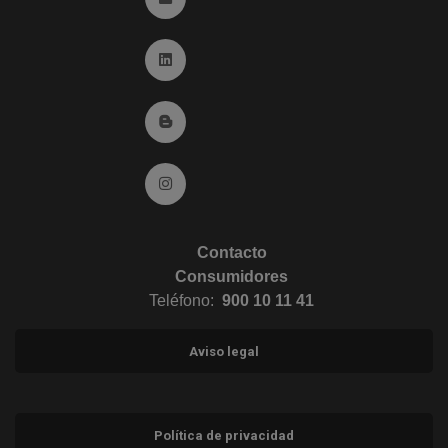
Ir a Linkedin (abre en ventana nueva)
Ir al Blog (abre en ventana nueva)
Ir a Instagram (abre en ventana nueva)
Contacto
Consumidores
Teléfono:
900 10 11 41
Aviso legal
Política de privacidad