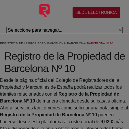
Salta al contingut principal
(abre en nueva ventana)
SEDE ELECTRONICA
REGISTROS
DE LA PROPIEDAD
BARCELONA
BARCELONA
BARCELONA Nº 10
Registro de la Propiedad de
Barcelona Nº 10
Desde la página oficial del Colegio de Registradores de la
Propiedad y Mercantiles de España podrá realizar todos los
trámites relacionados con el
Registro de la Propiedad de
Barcelona Nº 10
de manera cómoda desde su casa u oficina.
Ahora, servicios tan comunes como solicitar una nota simple al
Registro de la Propiedad de Barcelona Nº 10
pueden
hacerse desde esta plataforma al coste oficial de
9,02 €
más
IVA y disponer de ella en un plazo medio inferior a dos horas.