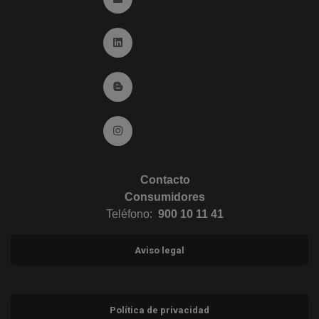
Ir a Linkedin (abre en ventana nueva)
Ir al Blog (abre en ventana nueva)
Ir a Instagram (abre en ventana nueva)
Contacto
Consumidores
Teléfono:
900 10 11 41
Aviso legal
Política de privacidad