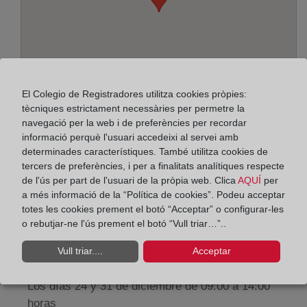
El Colegio de Registradores utilitza cookies pròpies:
tècniques estrictament necessàries per permetre la
navegació per la web i de preferències per recordar
informació perquè l'usuari accedeixi al servei amb
Adreça:
determinades característiques. També utilitza cookies de
tercers de preferències, i per a finalitats analítiques respecte
Paseo de la Zona Franca, 109-Edif. Torre Marina,
de l'ús per part de l'usuari de la pròpia web. Clica
AQUÍ
per
a més informació de la “Política de cookies”. Podeu acceptar
8038
totes les cookies prement el botó “Acceptar” o configurar-les
Horario:
o rebutjar-ne l'ús prement el botó “Vull triar…”..
De lunes a viernes de 09:00 a 17:00 horas
Vull triar....
Acceptar
Agosto: De lunes a viernes de 09:00 a 14:00 horas
Los días 24 y 31 de diciembre de 09:00 a 14:00
horas