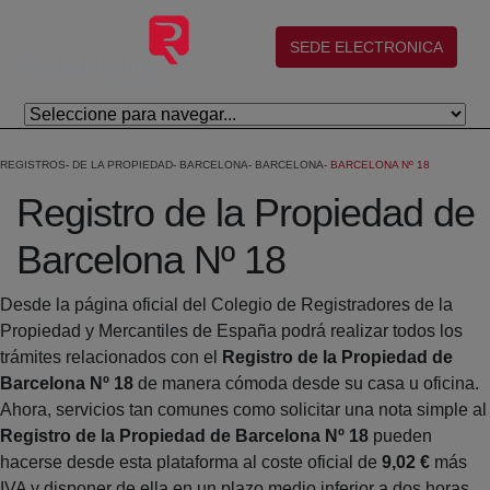
Salta al contingut principal
(abre en nueva ventana)
SEDE ELECTRONICA
REGISTROS
DE LA PROPIEDAD
BARCELONA
BARCELONA
BARCELONA Nº 18
Registro de la Propiedad de
Barcelona Nº 18
Desde la página oficial del Colegio de Registradores de la
Propiedad y Mercantiles de España podrá realizar todos los
trámites relacionados con el
Registro de la Propiedad de
Barcelona Nº 18
de manera cómoda desde su casa u oficina.
Ahora, servicios tan comunes como solicitar una nota simple al
Registro de la Propiedad de Barcelona Nº 18
pueden
hacerse desde esta plataforma al coste oficial de
9,02 €
más
IVA y disponer de ella en un plazo medio inferior a dos horas.