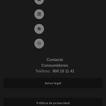
Ir a Linkedin (abre en ventana nueva)
Ir al Blog (abre en ventana nueva)
Ir a Instagram (abre en ventana nueva)
Contacto
Consumidores
Teléfono:
900 10 11 41
Aviso legal
Política de privacidad