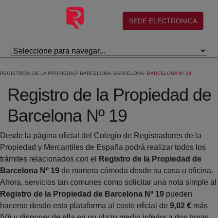
Salta al contingut principal
(abre en nueva ventana)
SEDE ELECTRONICA
REGISTROS
DE LA PROPIEDAD
BARCELONA
BARCELONA
BARCELONA Nº 19
Registro de la Propiedad de
Barcelona Nº 19
Desde la página oficial del Colegio de Registradores de la
Propiedad y Mercantiles de España podrá realizar todos los
trámites relacionados con el
Registro de la Propiedad de
Barcelona Nº 19
de manera cómoda desde su casa u oficina.
Ahora, servicios tan comunes como solicitar una nota simple al
Registro de la Propiedad de Barcelona Nº 19
pueden
hacerse desde esta plataforma al coste oficial de
9,02 €
más
IVA y disponer de ella en un plazo medio inferior a dos horas.