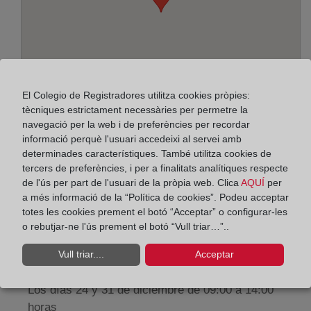
El Colegio de Registradores utilitza cookies pròpies:
tècniques estrictament necessàries per permetre la
navegació per la web i de preferències per recordar
informació perquè l'usuari accedeixi al servei amb
Adreça:
determinades característiques. També utilitza cookies de
tercers de preferències, i per a finalitats analítiques respecte
Paseo de la Zona Franca, 109-Edif. Torre Marina,
de l'ús per part de l'usuari de la pròpia web. Clica
AQUÍ
per
a més informació de la “Política de cookies”. Podeu acceptar
8038
totes les cookies prement el botó “Acceptar” o configurar-les
Horario:
o rebutjar-ne l'ús prement el botó “Vull triar…”..
De lunes a viernes de 09:00 a 17:00 horas
Vull triar....
Acceptar
Agosto: De lunes a viernes de 09:00 a 14:00 horas
Los días 24 y 31 de diciembre de 09:00 a 14:00
horas