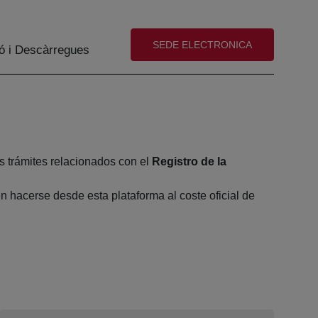
(abre en nueva ventana)
SEDE ELECTRONICA
ó i Descàrregues
s trámites relacionados con el
Registro de la
 hacerse desde esta plataforma al coste oficial de