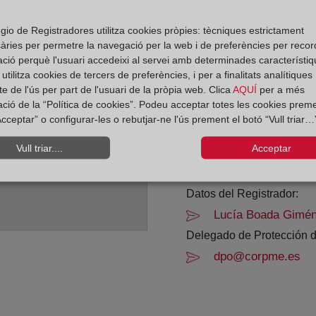
Horario:
gio de Registradores utilitza cookies pròpies: tècniques estrictament
àries per permetre la navegació per la web i de preferències per recor
De lunes a viernes de 0
ació perquè l'usuari accedeixi al servei amb determinades característiq
Agosto: De lunes a vier
tilitza cookies de tercers de preferències, i per a finalitats analítiques
Los días 24 y 31 de dic
e de l'ús per part de l'usuari de la pròpia web. Clica
AQUÍ
per a més
ació de la “Política de cookies”. Podeu acceptar totes les cookies preme
cceptar” o configurar-les o rebutjar-ne l'ús prement el botó “Vull triar…”
Datos de contacto:
(93) 225 28 02
Vull triar....
Acceptar
barcelona24@regist
Datos del Registrador:
Lucía Boada Gimé
Delegado de Protección d
dpo@corpme.es