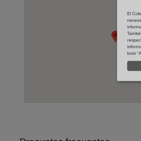
El Cole
necess
inform
També u
respect
inform
botó “A