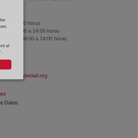
dar
9:00 a 17:00 horas
ues.
nes de 09:00 a 14:00 horas
iembre de 09:00 a 14:00 horas
nt el
..
rodelapropiedad.org
nez
e Datos: