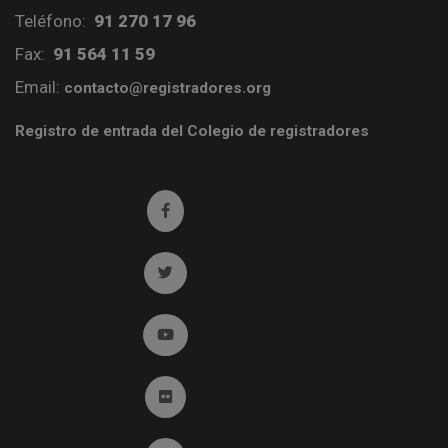
Teléfono:
91 270 17 96
Fax:
91 564 11 59
Email:
contacto@registradores.org
Registro de entrada del Colegio de registradores
Ir a facebook (abre en ventana nueva)
Ir a twitter (abre en ventana nueva)
Ir a YouTube (abre en ventana nueva)
Ir a Flickr (abre en ventana nueva)