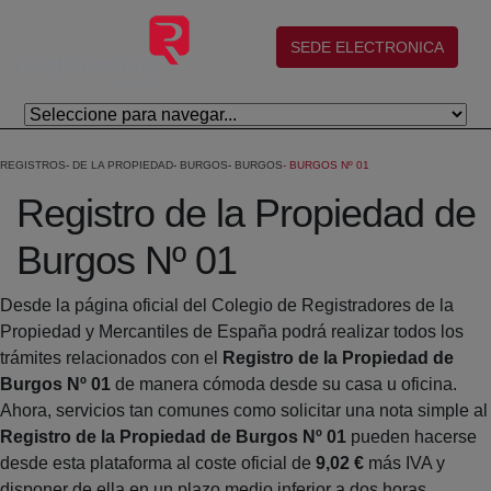
Salta al contingut principal
(abre en nueva ventana)
SEDE ELECTRONICA
REGISTROS
DE LA PROPIEDAD
BURGOS
BURGOS
BURGOS Nº 01
Registro de la Propiedad de
Burgos Nº 01
Desde la página oficial del Colegio de Registradores de la
Propiedad y Mercantiles de España podrá realizar todos los
trámites relacionados con el
Registro de la Propiedad de
Burgos Nº 01
de manera cómoda desde su casa u oficina.
Ahora, servicios tan comunes como solicitar una nota simple al
Registro de la Propiedad de Burgos Nº 01
pueden hacerse
desde esta plataforma al coste oficial de
9,02 €
más IVA y
disponer de ella en un plazo medio inferior a dos horas.