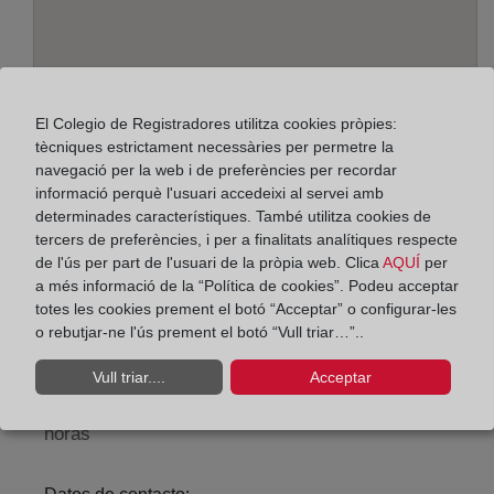
El Colegio de Registradores utilitza cookies pròpies:
tècniques estrictament necessàries per permetre la
navegació per la web i de preferències per recordar
informació perquè l'usuari accedeixi al servei amb
determinades característiques. També utilitza cookies de
Adreça:
tercers de preferències, i per a finalitats analítiques respecte
Ana Lopidana, 8 - 7º, 9005
de l'ús per part de l'usuari de la pròpia web. Clica
AQUÍ
per
a més informació de la “Política de cookies”. Podeu acceptar
Horario:
totes les cookies prement el botó “Acceptar” o configurar-les
o rebutjar-ne l'ús prement el botó “Vull triar…”..
De lunes a viernes de 09:00 a 17:00 horas
Agosto: De lunes a viernes de 09:00 a 14:00 horas
Vull triar....
Acceptar
Los días 24 y 31 de diciembre de 09:00 a 14:00
horas