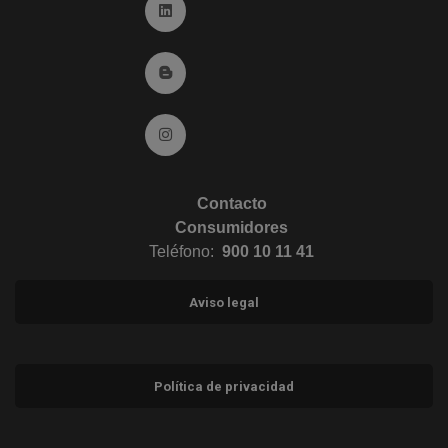
Ir a Linkedin (abre en ventana nueva)
Ir al Blog (abre en ventana nueva)
Ir a Instagram (abre en ventana nueva)
Contacto
Consumidores
Teléfono:
900 10 11 41
Aviso legal
Política de privacidad