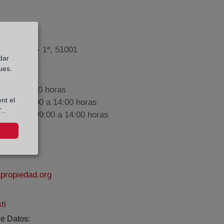
rados, 6 - 1ª, 51001
dar
ues.
9:00 a 17:00 horas
nt el
nes de 09:00 a 14:00 horas
..
iembre de 09:00 a 14:00 horas
propiedad.org
ti
e Datos: