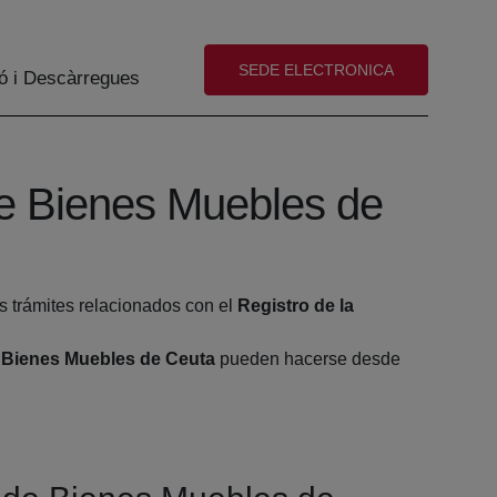
(abre en nueva ventana)
SEDE ELECTRONICA
ó i Descàrregues
de Bienes Muebles de
s trámites relacionados con el
Registro de la
e Bienes Muebles de Ceuta
pueden hacerse desde