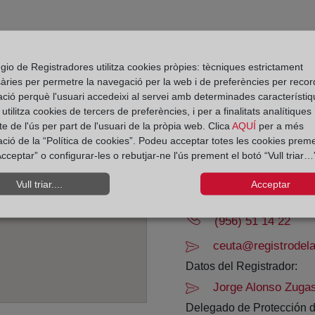
Adreça:
gio de Registradores utilitza cookies pròpies: tècniques estrictament
Paseo Alcalde Sánchez P
àries per permetre la navegació per la web i de preferències per recor
ació perquè l'usuari accedeixi al servei amb determinades característiq
Horario:
tilitza cookies de tercers de preferències, i per a finalitats analítiques
De lunes a viernes de 0
e de l'ús per part de l'usuari de la pròpia web. Clica
AQUÍ
per a més
ació de la “Política de cookies”. Podeu acceptar totes les cookies preme
Agosto: De lunes a vier
cceptar” o configurar-les o rebutjar-ne l'ús prement el botó “Vull triar…”
Los días 24 y 31 de dic
Vull triar....
Acceptar
Datos de contacto:
(956) 51 14 22
ceuta@registrodela
Datos del Registrador:
Jorge Alonso Zugas
Delegado de Protección d