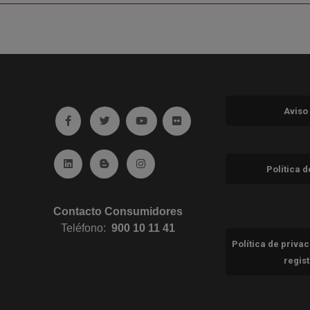
Aviso
Ir a facebook (abre en ventana nueva)
Ir a twitter (abre en ventana nueva)
Ir a YouTube (abre en ventana nuev
Ir a Flickr (abre en ventana 
Ir a Linkedin (abre en ventana nueva)
Ir al Blog (abre en ventana nueva)
Ir a Instagram (abre en ventana nue
Política 
Contacto Consumidores
Teléfono:
900 10 11 41
Política de priva
regis