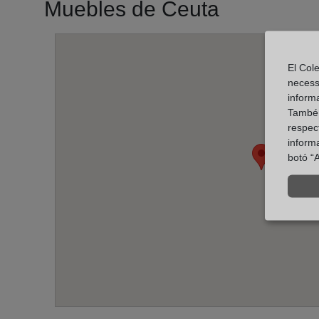
Muebles de Ceuta
El Cole
necess
inform
També u
respect
inform
botó “A