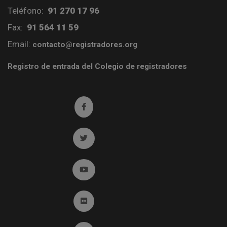
Teléfono:
91 270 17 96
Fax:
91 564 11 59
Email:
contacto@registradores.org
Registro de entrada del Colegio de registradores
Ir a facebook (abre en ventana nueva)
Ir a twitter (abre en ventana nueva)
Ir a YouTube (abre en ventana nueva)
Ir a Flickr (abre en ventana nueva)