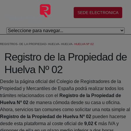
Salta al contingut principal
(abre en nueva ventana)
SEDE ELECTRONICA
REGISTROS
DE LA PROPIEDAD
HUELVA
HUELVA
HUELVA Nº 02
Registro de la Propiedad de
Huelva Nº 02
Desde la página oficial del Colegio de Registradores de la
Propiedad y Mercantiles de España podrá realizar todos los
trámites relacionados con el
Registro de la Propiedad de
Huelva Nº 02
de manera cómoda desde su casa u oficina.
Ahora, servicios tan comunes como solicitar una nota simple al
Registro de la Propiedad de Huelva Nº 02
pueden hacerse
desde esta plataforma al coste oficial de
9,02 €
más IVA y
disponer de ella en un plazo medio inferior a dos horas.