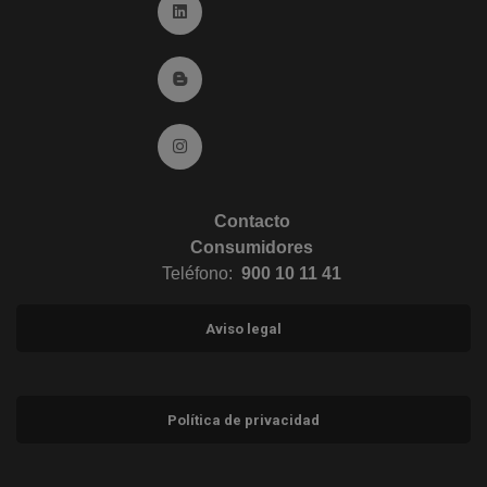
Ir a Linkedin (abre en ventana nueva)
Ir al Blog (abre en ventana nueva)
Ir a Instagram (abre en ventana nueva)
Contacto
Consumidores
Teléfono:
900 10 11 41
Aviso legal
Política de privacidad