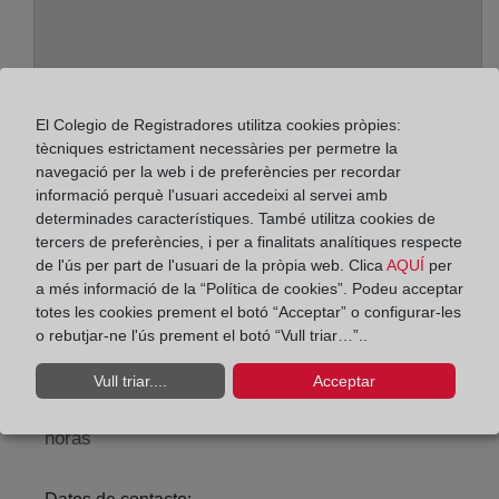
El Colegio de Registradores utilitza cookies pròpies:
tècniques estrictament necessàries per permetre la
navegació per la web i de preferències per recordar
informació perquè l'usuari accedeixi al servei amb
determinades característiques. També utilitza cookies de
Adreça:
tercers de preferències, i per a finalitats analítiques respecte
Av. Martin Alonso Pinzon, 15, 21003
de l'ús per part de l'usuari de la pròpia web. Clica
AQUÍ
per
a més informació de la “Política de cookies”. Podeu acceptar
Horario:
totes les cookies prement el botó “Acceptar” o configurar-les
o rebutjar-ne l'ús prement el botó “Vull triar…”..
De lunes a viernes de 09:00 a 17:00 horas
Agosto: De lunes a viernes de 09:00 a 14:00 horas
Vull triar....
Acceptar
Los días 24 y 31 de diciembre de 09:00 a 14:00
horas