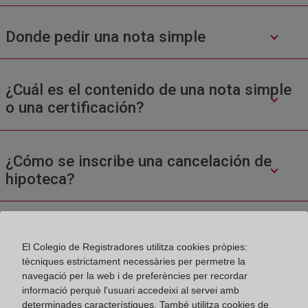
Donde pedir una nota simple
¿Cuál es el contenido de una nota simple
o una certificación?
¿Cómo se inscribe una cancelación de
hipoteca?
El Colegio de Registradores utilitza cookies pròpies:
tècniques estrictament necessàries per permetre la
navegació per la web i de preferències per recordar
informació perquè l'usuari accedeixi al servei amb
Colegio de Registradores
determinades característiques. També utilitza cookies de