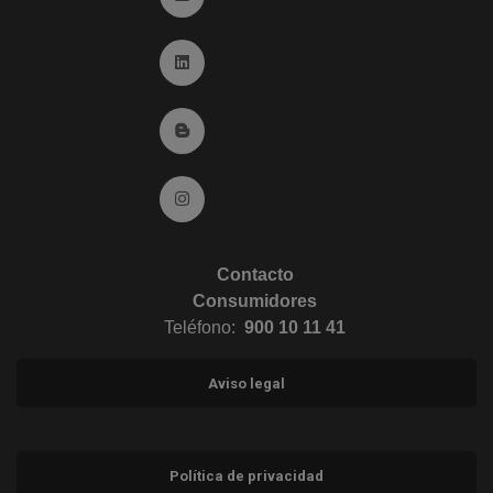
Ir a Linkedin (abre en ventana nueva)
Ir al Blog (abre en ventana nueva)
Ir a Instagram (abre en ventana nueva)
Contacto
Consumidores
Teléfono:
900 10 11 41
Aviso legal
Política de privacidad