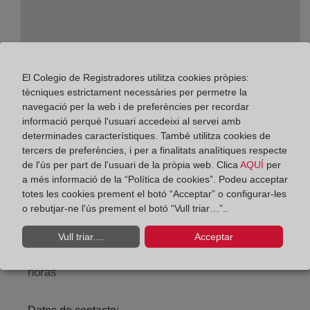
El Colegio de Registradores utilitza cookies pròpies:
tècniques estrictament necessàries per permetre la
navegació per la web i de preferències per recordar
informació perquè l'usuari accedeixi al servei amb
determinades característiques. També utilitza cookies de
Adreça:
tercers de preferències, i per a finalitats analítiques respecte
Carmen, 7 - 1º, oficina 1, 24001
de l'ús per part de l'usuari de la pròpia web. Clica
AQUÍ
per
a més informació de la “Política de cookies”. Podeu acceptar
Horario:
totes les cookies prement el botó “Acceptar” o configurar-les
o rebutjar-ne l'ús prement el botó “Vull triar…”..
De lunes a viernes de 09:00 a 17:00 horas
Agosto: De lunes a viernes de 09:00 a 14:00 horas
Vull triar....
Acceptar
Los días 24 y 31 de diciembre de 09:00 a 14:00
horas