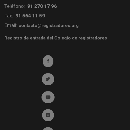
Teléfono:
91 270 17 96
Fax:
91 564 11 59
Email:
contacto@registradores.org
Registro de entrada del Colegio de registradores
Ir a facebook (abre en ventana nueva)
Ir a twitter (abre en ventana nueva)
Ir a YouTube (abre en ventana nueva)
Ir a Flickr (abre en ventana nueva)