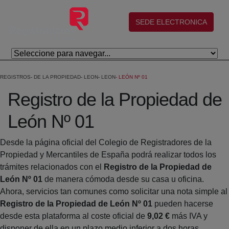
Salta al contingut principal
(abre en nueva ventana)
SEDE ELECTRONICA
REGISTROS
DE LA PROPIEDAD
LEON
LEON
LEÓN Nº 01
Registro de la Propiedad de
León Nº 01
Desde la página oficial del Colegio de Registradores de la
Propiedad y Mercantiles de España podrá realizar todos los
trámites relacionados con el
Registro de la Propiedad de
León Nº 01
de manera cómoda desde su casa u oficina.
Ahora, servicios tan comunes como solicitar una nota simple al
Registro de la Propiedad de León Nº 01
pueden hacerse
desde esta plataforma al coste oficial de
9,02 €
más IVA y
disponer de ella en un plazo medio inferior a dos horas.