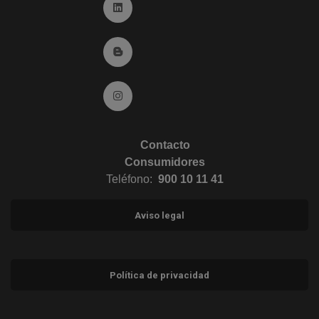
Ir a Linkedin (abre en ventana nueva)
Ir al Blog (abre en ventana nueva)
Ir a Instagram (abre en ventana nueva)
Contacto
Consumidores
Teléfono:
900 10 11 41
Aviso legal
Política de privacidad