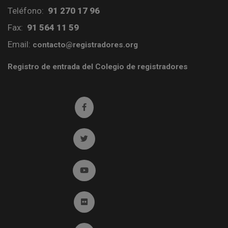
Teléfono:
91 270 17 96
Fax:
91 564 11 59
Email:
contacto@registradores.org
Registro de entrada del Colegio de registradores
Ir a facebook (abre en ventana nueva)
Ir a twitter (abre en ventana nueva)
Ir a YouTube (abre en ventana nueva)
Ir a Flickr (abre en ventana nueva)