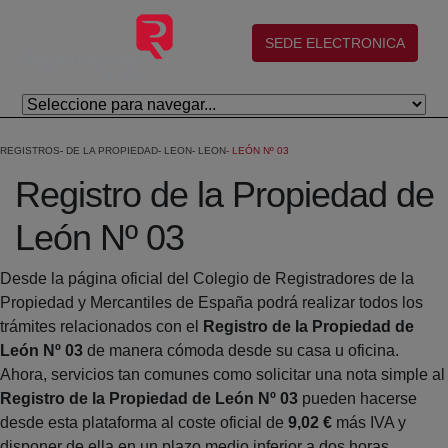
Salta al contingut principal
(abre en nueva ventana)
SEDE ELECTRONICA
REGISTROS
DE LA PROPIEDAD
LEON
LEON
LEÓN Nº 03
Registro de la Propiedad de
León Nº 03
Desde la página oficial del Colegio de Registradores de la
Propiedad y Mercantiles de España podrá realizar todos los
trámites relacionados con el
Registro de la Propiedad de
León Nº 03
de manera cómoda desde su casa u oficina.
Ahora, servicios tan comunes como solicitar una nota simple al
Registro de la Propiedad de León Nº 03
pueden hacerse
desde esta plataforma al coste oficial de
9,02 €
más IVA y
disponer de ella en un plazo medio inferior a dos horas.