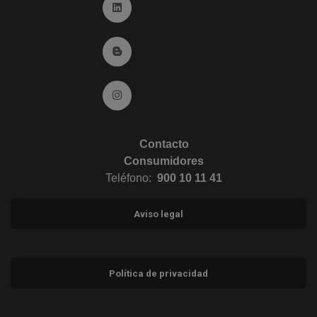
Ir a Linkedin (abre en ventana nueva)
Ir al Blog (abre en ventana nueva)
Ir a Instagram (abre en ventana nueva)
Contacto
Consumidores
Teléfono:
900 10 11 41
Aviso legal
Política de privacidad