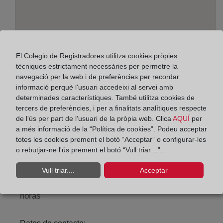
El Colegio de Registradores utilitza cookies pròpies:
tècniques estrictament necessàries per permetre la
navegació per la web i de preferències per recordar
informació perquè l'usuari accedeixi al servei amb
determinades característiques. També utilitza cookies de
Adreça:
tercers de preferències, i per a finalitats analítiques respecte
Carmen, 7 - 1º, 24001
de l'ús per part de l'usuari de la pròpia web. Clica
AQUÍ
per
a més informació de la “Política de cookies”. Podeu acceptar
Horario:
totes les cookies prement el botó “Acceptar” o configurar-les
o rebutjar-ne l'ús prement el botó “Vull triar…”..
De lunes a viernes de 09:00 a 17:00 horas
Agosto: De lunes a viernes de 09:00 a 14:00 horas
Vull triar....
Acceptar
Los días 24 y 31 de diciembre de 09:00 a 14:00
horas