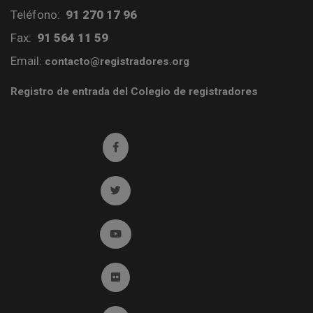
Teléfono:
91 270 17 96
Fax:
91 564 11 59
Email:
contacto@registradores.org
Registro de entrada del Colegio de registradores
Ir a facebook (abre en ventana nueva)
Ir a twitter (abre en ventana nueva)
Ir a YouTube (abre en ventana nueva)
Ir a Flickr (abre en ventana nueva)