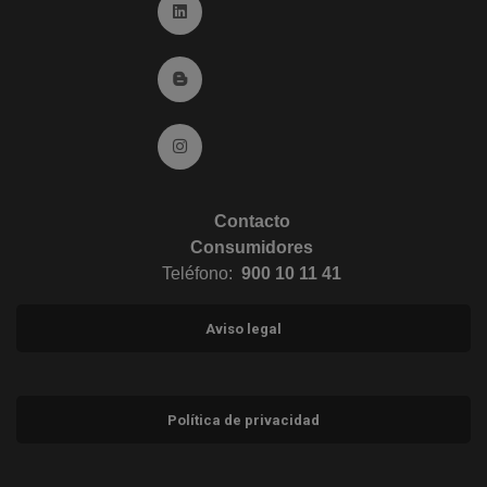
Ir a Linkedin (abre en ventana nueva)
Ir al Blog (abre en ventana nueva)
Ir a Instagram (abre en ventana nueva)
Contacto
Consumidores
Teléfono:
900 10 11 41
Aviso legal
Política de privacidad