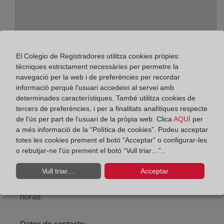
El Colegio de Registradores utilitza cookies pròpies:
tècniques estrictament necessàries per permetre la
navegació per la web i de preferències per recordar
informació perquè l'usuari accedeixi al servei amb
determinades característiques. També utilitza cookies de
Adreça:
tercers de preferències, i per a finalitats analítiques respecte
Alcalá, 540 - Edif. B - planta baja, 28027
de l'ús per part de l'usuari de la pròpia web. Clica
AQUÍ
per
a més informació de la “Política de cookies”. Podeu acceptar
Horario:
totes les cookies prement el botó “Acceptar” o configurar-les
o rebutjar-ne l'ús prement el botó “Vull triar…”..
De lunes a viernes de 09:00 a 17:00 horas
Agosto: De lunes a viernes de 09:00 a 14:00 horas
Vull triar....
Acceptar
Los días 24 y 31 de diciembre de 09:00 a 14:00
horas