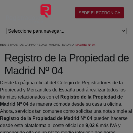
Salta al contingut principal
(abre en nueva ventana)
SEDE ELECTRONICA
REGISTROS
DE LA PROPIEDAD
MADRID
MADRID
MADRID Nº 04
Registro de la Propiedad de
Madrid Nº 04
Desde la página oficial del Colegio de Registradores de la
Propiedad y Mercantiles de España podrá realizar todos los
trámites relacionados con el
Registro de la Propiedad de
Madrid Nº 04
de manera cómoda desde su casa u oficina.
Ahora, servicios tan comunes como solicitar una nota simple al
Registro de la Propiedad de Madrid Nº 04
pueden hacerse
desde esta plataforma al coste oficial de
9,02 €
más IVA y
disponer de ella en un plazo medio inferior a dos horas.