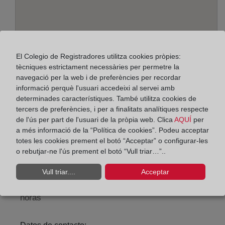
El Colegio de Registradores utilitza cookies pròpies:
tècniques estrictament necessàries per permetre la
navegació per la web i de preferències per recordar
informació perquè l'usuari accedeixi al servei amb
determinades característiques. També utilitza cookies de
Adreça:
tercers de preferències, i per a finalitats analítiques respecte
Alcalá, 540 - Edif. A - planta 3ª, 28027
de l'ús per part de l'usuari de la pròpia web. Clica
AQUÍ
per
a més informació de la “Política de cookies”. Podeu acceptar
Horario:
totes les cookies prement el botó “Acceptar” o configurar-les
o rebutjar-ne l'ús prement el botó “Vull triar…”..
De lunes a viernes de 09:00 a 17:00 horas
Agosto: De lunes a viernes de 09:00 a 14:00 horas
Vull triar....
Acceptar
Los días 24 y 31 de diciembre de 09:00 a 14:00
horas