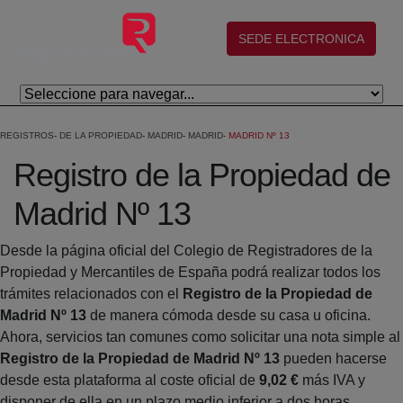
Salta al contingut principal
(abre en nueva ventana)
SEDE ELECTRONICA
REGISTROS
DE LA PROPIEDAD
MADRID
MADRID
MADRID Nº 13
Registro de la Propiedad de
Madrid Nº 13
Desde la página oficial del Colegio de Registradores de la
Propiedad y Mercantiles de España podrá realizar todos los
trámites relacionados con el
Registro de la Propiedad de
Madrid Nº 13
de manera cómoda desde su casa u oficina.
Ahora, servicios tan comunes como solicitar una nota simple al
Registro de la Propiedad de Madrid Nº 13
pueden hacerse
desde esta plataforma al coste oficial de
9,02 €
más IVA y
disponer de ella en un plazo medio inferior a dos horas.