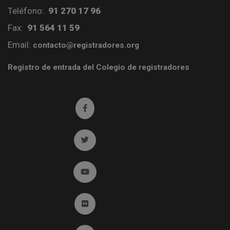
Teléfono:
91 270 17 96
Fax:
91 564 11 59
Email:
contacto@registradores.org
Registro de entrada del Colegio de registradores
Ir a facebook (abre en ventana nueva)
Ir a twitter (abre en ventana nueva)
Ir a YouTube (abre en ventana nueva)
Ir a Flickr (abre en ventana nueva)