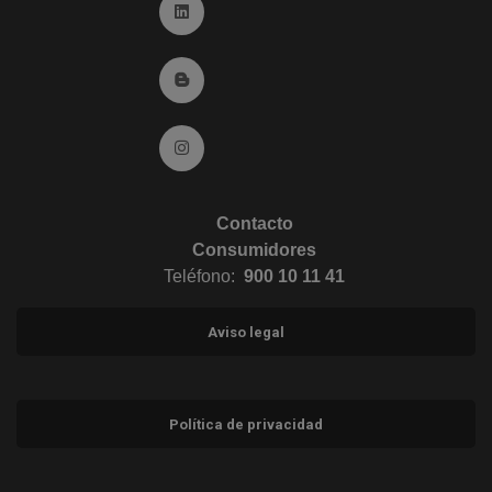
Ir a Linkedin (abre en ventana nueva)
Ir al Blog (abre en ventana nueva)
Ir a Instagram (abre en ventana nueva)
Contacto
Consumidores
Teléfono:
900 10 11 41
Aviso legal
Política de privacidad