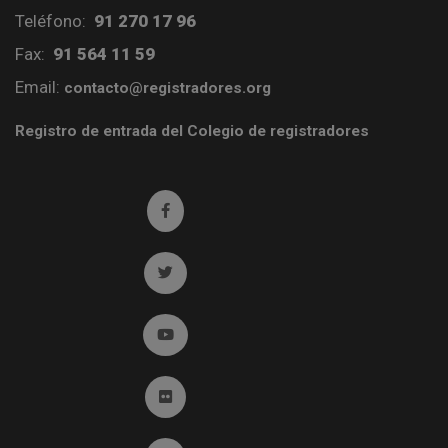
Teléfono:
91 270 17 96
Fax:
91 564 11 59
Email:
contacto@registradores.org
Registro de entrada del Colegio de registradores
Ir a facebook (abre en ventana nueva)
Ir a twitter (abre en ventana nueva)
Ir a YouTube (abre en ventana nueva)
Ir a Flickr (abre en ventana nueva)