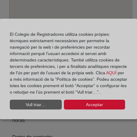
El Colegio de Registradores utilitza cookies pròpies:
tècniques estrictament necessàries per permetre la
navegació per la web i de preferències per recordar
informació perquè l'usuari accedeixi al servei amb
determinades característiques. També utilitza cookies de
Adreça:
tercers de preferències, i per a finalitats analítiques respecte
Alcalá, 540 - Edif. B - planta 1ª, 28027
de l'ús per part de l'usuari de la pròpia web. Clica
AQUÍ
per
a més informació de la “Política de cookies”. Podeu acceptar
Horario:
totes les cookies prement el botó “Acceptar” o configurar-les
o rebutjar-ne l'ús prement el botó “Vull triar…”..
De lunes a viernes de 09:00 a 17:00 horas
Agosto: De lunes a viernes de 09:00 a 14:00 horas
Vull triar....
Acceptar
Los días 24 y 31 de diciembre de 09:00 a 14:00
horas