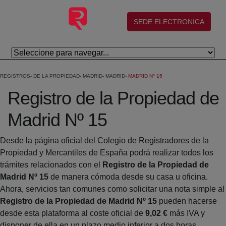
Salta al contingut principal
(abre en nueva ventana)
SEDE ELECTRONICA
REGISTROS
DE LA PROPIEDAD
MADRID
MADRID
MADRID Nº 15
Registro de la Propiedad de
Madrid Nº 15
Desde la página oficial del Colegio de Registradores de la
Propiedad y Mercantiles de España podrá realizar todos los
trámites relacionados con el
Registro de la Propiedad de
Madrid Nº 15
de manera cómoda desde su casa u oficina.
Ahora, servicios tan comunes como solicitar una nota simple al
Registro de la Propiedad de Madrid Nº 15
pueden hacerse
desde esta plataforma al coste oficial de
9,02 €
más IVA y
disponer de ella en un plazo medio inferior a dos horas.