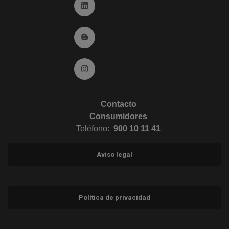
Ir a Linkedin (abre en ventana nueva)
Ir al Blog (abre en ventana nueva)
Ir a Instagram (abre en ventana nueva)
Contacto
Consumidores
Teléfono:
900 10 11 41
Aviso legal
Política de privacidad