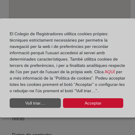
El Colegio de Registradores utilitza cookies pròpies:
tècniques estrictament necessàries per permetre la
navegació per la web i de preferències per recordar
informació perquè l'usuari accedeixi al servei amb
determinades característiques. També utilitza cookies de
Adreça:
tercers de preferències, i per a finalitats analítiques respecte
Alcalá, 540 - Edif. A - planta 2ª, 28027
de l'ús per part de l'usuari de la pròpia web. Clica
AQUÍ
per
a més informació de la “Política de cookies”. Podeu acceptar
Horario:
totes les cookies prement el botó “Acceptar” o configurar-les
o rebutjar-ne l'ús prement el botó “Vull triar…”..
De lunes a viernes de 09:00 a 17:00 horas
Agosto: De lunes a viernes de 09:00 a 14:00 horas
Vull triar....
Acceptar
Los días 24 y 31 de diciembre de 09:00 a 14:00
horas