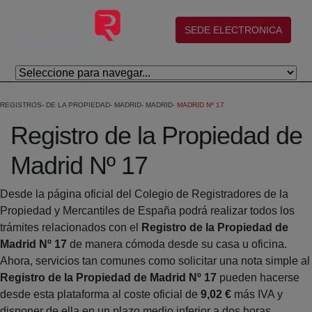
Salta al contingut principal
(abre en nueva ventana)
SEDE ELECTRONICA
REGISTROS
DE LA PROPIEDAD
MADRID
MADRID
MADRID Nº 17
Registro de la Propiedad de
Madrid Nº 17
Desde la página oficial del Colegio de Registradores de la
Propiedad y Mercantiles de España podrá realizar todos los
trámites relacionados con el
Registro de la Propiedad de
Madrid Nº 17
de manera cómoda desde su casa u oficina.
Ahora, servicios tan comunes como solicitar una nota simple al
Registro de la Propiedad de Madrid Nº 17
pueden hacerse
desde esta plataforma al coste oficial de
9,02 €
más IVA y
disponer de ella en un plazo medio inferior a dos horas.