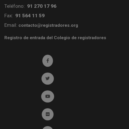
Teléfono:
91 270 17 96
Fax:
91 564 11 59
Email:
contacto@registradores.org
Registro de entrada del Colegio de registradores
Ir a facebook (abre en ventana nueva)
Ir a twitter (abre en ventana nueva)
Ir a YouTube (abre en ventana nueva)
Ir a Flickr (abre en ventana nueva)