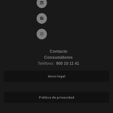
Ir a Linkedin (abre en ventana nueva)
Ir al Blog (abre en ventana nueva)
Ir a Instagram (abre en ventana nueva)
Contacto
Consumidores
Teléfono:
900 10 11 41
Aviso legal
Política de privacidad