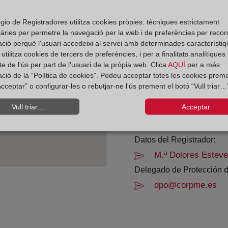
Horario:
gio de Registradores utilitza cookies pròpies: tècniques estrictament
àries per permetre la navegació per la web i de preferències per recor
De lunes a viernes de 0
ació perquè l'usuari accedeixi al servei amb determinades característiq
Agosto: De lunes a vier
tilitza cookies de tercers de preferències, i per a finalitats analítiques
Los días 24 y 31 de dic
e de l'ús per part de l'usuari de la pròpia web. Clica
AQUÍ
per a més
ació de la “Política de cookies”. Podeu acceptar totes les cookies preme
cceptar” o configurar-les o rebutjar-ne l'ús prement el botó “Vull triar…”
Datos de contacto:
91 177 48 21
Vull triar....
Acceptar
madrid21@registro
Datos del Registrador:
M.ª Dolores Esteve
Delegado de Protección d
dpo@corpme.es