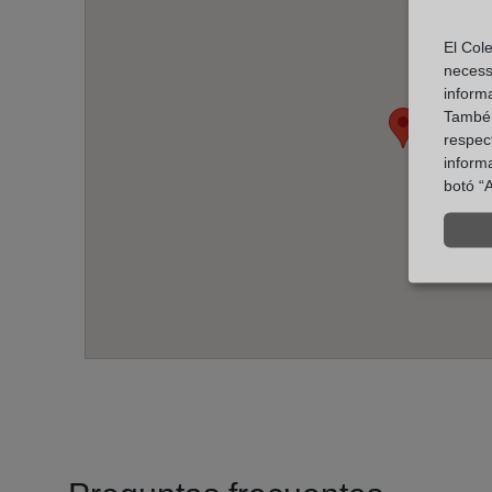
El Cole
necess
inform
També u
respect
inform
botó “A