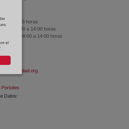
dar
9:00 a 17:00 horas
ues.
nes de 09:00 a 14:00 horas
iembre de 09:00 a 14:00 horas
nt el
..
delapropiedad.org
 Portoles
e Datos: