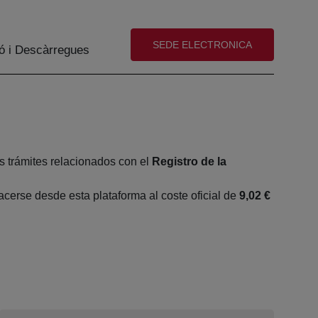
(abre en nueva ventana)
SEDE ELECTRONICA
ó i Descàrregues
s trámites relacionados con el
Registro de la
erse desde esta plataforma al coste oficial de
9,02 €