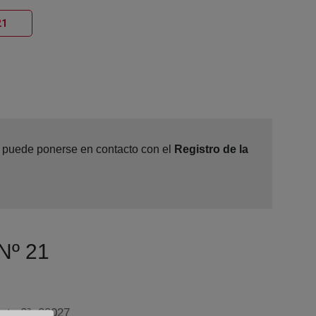
Ventana nueva
21
e, puede ponerse en contacto con el
Registro de la
 Nº 21
anta 2ª, 28027