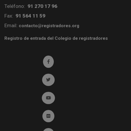
Teléfono:
91 270 17 96
Fax:
91 564 11 59
Email:
contacto@registradores.org
Registro de entrada del Colegio de registradores
Ir a facebook (abre en ventana nueva)
Ir a twitter (abre en ventana nueva)
Ir a YouTube (abre en ventana nueva)
Ir a Flickr (abre en ventana nueva)