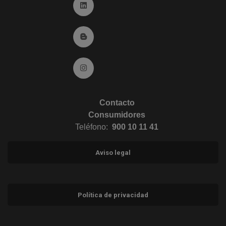
Ir a Linkedin (abre en ventana nueva)
Ir al Blog (abre en ventana nueva)
Ir a Instagram (abre en ventana nueva)
Contacto
Consumidores
Teléfono:
900 10 11 41
Aviso legal
Política de privacidad