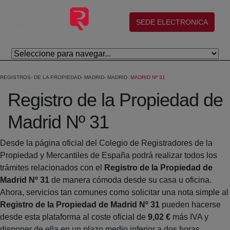
Salta al contingut principal
(abre en nueva ventana)
SEDE ELECTRONICA
REGISTROS
DE LA PROPIEDAD
MADRID
MADRID
MADRID Nº 31
Registro de la Propiedad de
Madrid Nº 31
Desde la página oficial del Colegio de Registradores de la
Propiedad y Mercantiles de España podrá realizar todos los
trámites relacionados con el
Registro de la Propiedad de
Madrid Nº 31
de manera cómoda desde su casa u oficina.
Ahora, servicios tan comunes como solicitar una nota simple al
Registro de la Propiedad de Madrid Nº 31
pueden hacerse
desde esta plataforma al coste oficial de
9,02 €
más IVA y
disponer de ella en un plazo medio inferior a dos horas.