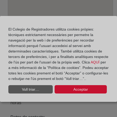
El Colegio de Registradores utilitza cookies pròpies:
tècniques estrictament necessàries per permetre la
navegació per la web i de preferències per recordar
informació perquè l'usuari accedeixi al servei amb
determinades característiques. També utilitza cookies de
Adreça:
tercers de preferències, i per a finalitats analítiques respecte
Alcalá, 540 - Edif. A - planta 3ª, 28027
de l'ús per part de l'usuari de la pròpia web. Clica
AQUÍ
per
a més informació de la “Política de cookies”. Podeu acceptar
Horario:
totes les cookies prement el botó “Acceptar” o configurar-les
o rebutjar-ne l'ús prement el botó “Vull triar…”..
De lunes a viernes de 09:00 a 17:00 horas
Agosto: De lunes a viernes de 09:00 a 14:00 horas
Vull triar....
Acceptar
Los días 24 y 31 de diciembre de 09:00 a 14:00
horas