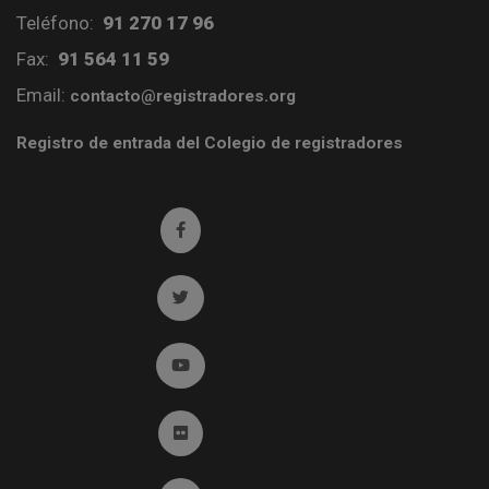
Teléfono:
91 270 17 96
Fax:
91 564 11 59
Email:
contacto@registradores.org
Registro de entrada del Colegio de registradores
Ir a facebook (abre en ventana nueva)
Ir a twitter (abre en ventana nueva)
Ir a YouTube (abre en ventana nueva)
Ir a Flickr (abre en ventana nueva)