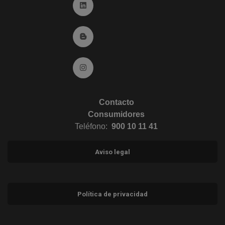
Ir a Linkedin (abre en ventana nueva)
Ir al Blog (abre en ventana nueva)
Ir a Instagram (abre en ventana nueva)
Contacto
Consumidores
Teléfono:
900 10 11 41
Aviso legal
Política de privacidad