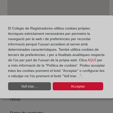
El Colegio de Registradores utilitza cookies pròpies:
tècniques estrictament necessàries per permetre la
navegació per la web i de preferències per recordar
informació perquè l'usuari accedeixi al servei amb
determinades característiques. També utilitza cookies de
Adreça:
tercers de preferències, i per a finalitats analítiques respecte
Alcalá, 540 - Edif. A - planta baja, 28027
de l'ús per part de l'usuari de la pròpia web. Clica
AQUÍ
per
a més informació de la “Política de cookies”. Podeu acceptar
Horario:
totes les cookies prement el botó “Acceptar” o configurar-les
o rebutjar-ne l'ús prement el botó “Vull triar…”..
De lunes a viernes de 09:00 a 17:00 horas
Agosto: De lunes a viernes de 09:00 a 14:00 horas
Vull triar....
Acceptar
Los días 24 y 31 de diciembre de 09:00 a 14:00
horas