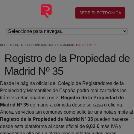
Salta al contingut principal
(abre en nueva ventana)
SEDE ELECTRONICA
REGISTROS
DE LA PROPIEDAD
MADRID
MADRID
MADRID Nº 35
Registro de la Propiedad de
Madrid Nº 35
Desde la página oficial del Colegio de Registradores de la
Propiedad y Mercantiles de España podrá realizar todos los
trámites relacionados con el
Registro de la Propiedad de
Madrid Nº 35
de manera cómoda desde su casa u oficina.
Ahora, servicios tan comunes como solicitar una nota simple al
Registro de la Propiedad de Madrid Nº 35
pueden hacerse
desde esta plataforma al coste oficial de
9,02 €
más IVA y
disponer de ella en un plazo medio inferior a dos horas.