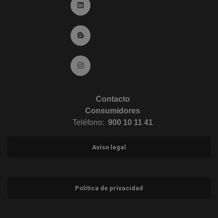
Ir a Linkedin (abre en ventana nueva)
Ir al Blog (abre en ventana nueva)
Ir a Instagram (abre en ventana nueva)
Contacto
Consumidores
Teléfono:
900 10 11 41
Aviso legal
Política de privacidad