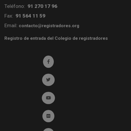
Teléfono:
91 270 17 96
Fax:
91 564 11 59
Email:
contacto@registradores.org
Registro de entrada del Colegio de registradores
Ir a facebook (abre en ventana nueva)
Ir a twitter (abre en ventana nueva)
Ir a YouTube (abre en ventana nueva)
Ir a Flickr (abre en ventana nueva)