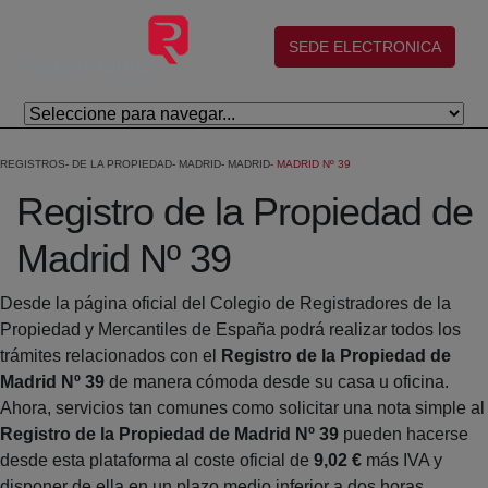
Salta al contingut principal
(abre en nueva ventana)
SEDE ELECTRONICA
REGISTROS
DE LA PROPIEDAD
MADRID
MADRID
MADRID Nº 39
Registro de la Propiedad de
Madrid Nº 39
Desde la página oficial del Colegio de Registradores de la
Propiedad y Mercantiles de España podrá realizar todos los
trámites relacionados con el
Registro de la Propiedad de
Madrid Nº 39
de manera cómoda desde su casa u oficina.
Ahora, servicios tan comunes como solicitar una nota simple al
Registro de la Propiedad de Madrid Nº 39
pueden hacerse
desde esta plataforma al coste oficial de
9,02 €
más IVA y
disponer de ella en un plazo medio inferior a dos horas.