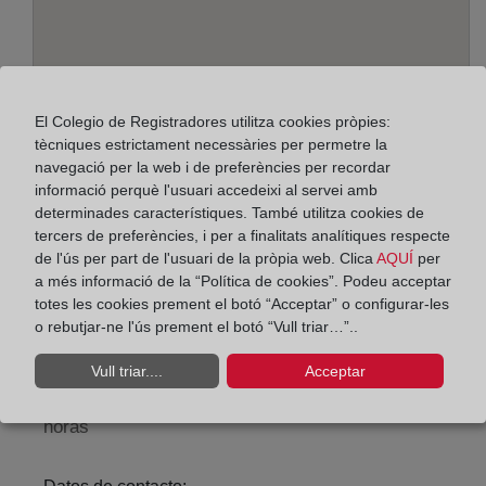
El Colegio de Registradores utilitza cookies pròpies:
tècniques estrictament necessàries per permetre la
navegació per la web i de preferències per recordar
informació perquè l'usuari accedeixi al servei amb
determinades característiques. També utilitza cookies de
Adreça:
tercers de preferències, i per a finalitats analítiques respecte
Alcalá, 540 - Edif. A - planta 1ª, 28027
de l'ús per part de l'usuari de la pròpia web. Clica
AQUÍ
per
a més informació de la “Política de cookies”. Podeu acceptar
Horario:
totes les cookies prement el botó “Acceptar” o configurar-les
o rebutjar-ne l'ús prement el botó “Vull triar…”..
De lunes a viernes de 09:00 a 17:00 horas
Agosto: De lunes a viernes de 09:00 a 14:00 horas
Vull triar....
Acceptar
Los días 24 y 31 de diciembre de 09:00 a 14:00
horas