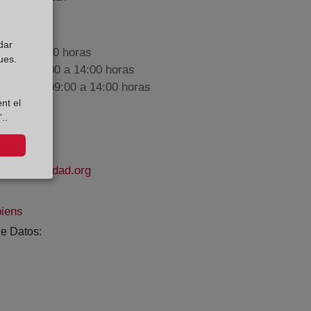
dar
9:00 a 17:00 horas
ues.
nes de 09:00 a 14:00 horas
iembre de 09:00 a 14:00 horas
nt el
..
delapropiedad.org
piens
e Datos: