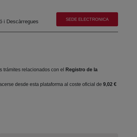
(abre en nueva ventana)
SEDE ELECTRONICA
ó i Descàrregues
s trámites relacionados con el
Registro de la
erse desde esta plataforma al coste oficial de
9,02 €