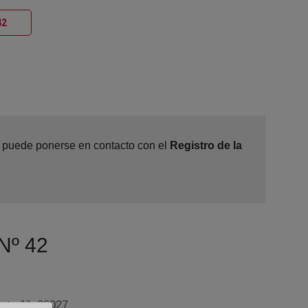
Ventana nueva
42
e, puede ponerse en contacto con el
Registro de la
 Nº 42
anta 1ª, 28027