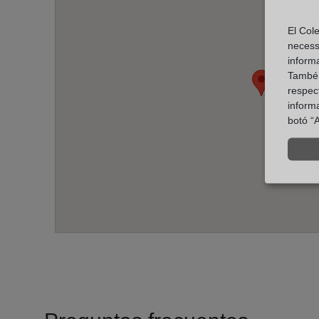
El Cole
necess
inform
També u
respect
inform
botó “A