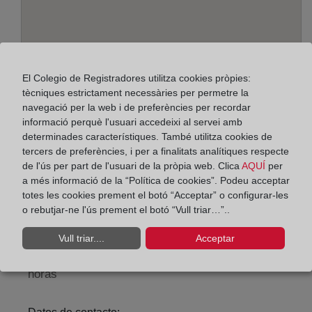
El Colegio de Registradores utilitza cookies pròpies:
tècniques estrictament necessàries per permetre la
navegació per la web i de preferències per recordar
informació perquè l'usuari accedeixi al servei amb
determinades característiques. També utilitza cookies de
Adreça:
tercers de preferències, i per a finalitats analítiques respecte
Alcalá, 540 - Edif. A - planta baja, 28027
de l'ús per part de l'usuari de la pròpia web. Clica
AQUÍ
per
a més informació de la “Política de cookies”. Podeu acceptar
Horario:
totes les cookies prement el botó “Acceptar” o configurar-les
o rebutjar-ne l'ús prement el botó “Vull triar…”..
De lunes a viernes de 09:00 a 17:00 horas
Agosto: De lunes a viernes de 09:00 a 14:00 horas
Vull triar....
Acceptar
Los días 24 y 31 de diciembre de 09:00 a 14:00
horas