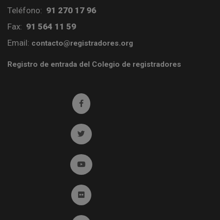
Teléfono:
91 270 17 96
Fax:
91 564 11 59
Email:
contacto@registradores.org
Registro de entrada del Colegio de registradores
Ir a facebook (abre en ventana nueva)
Ir a twitter (abre en ventana nueva)
Ir a YouTube (abre en ventana nueva)
Ir a Flickr (abre en ventana nueva)