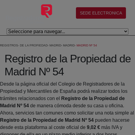
Salta al contingut principal
(abre en nueva ventana)
SEDE ELECTRONICA
REGISTROS
DE LA PROPIEDAD
MADRID
MADRID
MADRID Nº 54
Registro de la Propiedad de
Madrid Nº 54
Desde la página oficial del Colegio de Registradores de la
Propiedad y Mercantiles de España podrá realizar todos los
trámites relacionados con el
Registro de la Propiedad de
Madrid Nº 54
de manera cómoda desde su casa u oficina.
Ahora, servicios tan comunes como solicitar una nota simple al
Registro de la Propiedad de Madrid Nº 54
pueden hacerse
desde esta plataforma al coste oficial de
9,02 €
más IVA y
disponer de ella en un plazo medio inferior a dos horas.