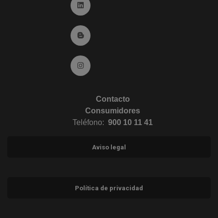
Ir a Linkedin (abre en ventana nueva)
Ir al Blog (abre en ventana nueva)
Ir a Instagram (abre en ventana nueva)
Contacto
Consumidores
Teléfono:
900 10 11 41
Aviso legal
Política de privacidad