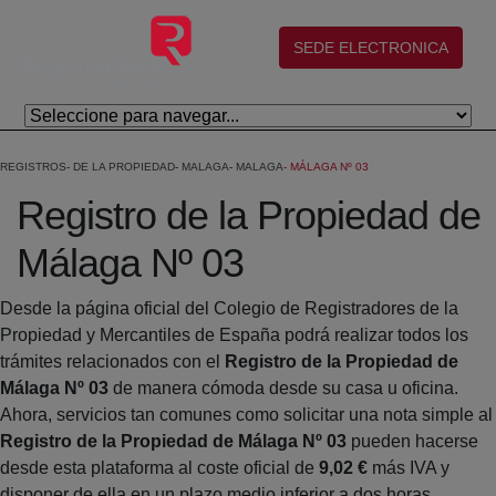
Salta al contingut principal
(abre en nueva ventana)
SEDE ELECTRONICA
REGISTROS
DE LA PROPIEDAD
MALAGA
MALAGA
MÁLAGA Nº 03
Registro de la Propiedad de
Málaga Nº 03
Desde la página oficial del Colegio de Registradores de la
Propiedad y Mercantiles de España podrá realizar todos los
trámites relacionados con el
Registro de la Propiedad de
Málaga Nº 03
de manera cómoda desde su casa u oficina.
Ahora, servicios tan comunes como solicitar una nota simple al
Registro de la Propiedad de Málaga Nº 03
pueden hacerse
desde esta plataforma al coste oficial de
9,02 €
más IVA y
disponer de ella en un plazo medio inferior a dos horas.