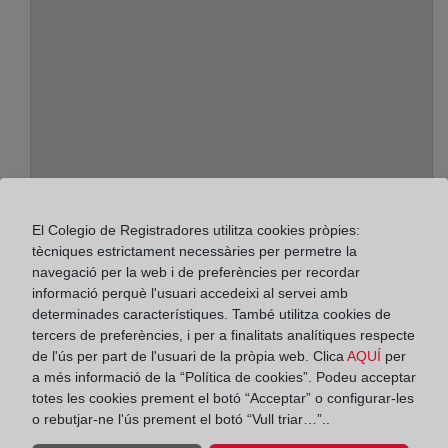
Adreça:
El Colegio de Registradores utilitza cookies pròpies:
Cerrojo, 17 - 3º, 29007
tècniques estrictament necessàries per permetre la
navegació per la web i de preferències per recordar
Horario:
informació perquè l'usuari accedeixi al servei amb
determinades característiques. També utilitza cookies de
De lunes a viernes de 09:00 a 17:00 horas
tercers de preferències, i per a finalitats analítiques respecte
Agosto: De lunes a viernes de 09:00 a 14:00 horas
de l'ús per part de l'usuari de la pròpia web. Clica
AQUÍ
per
Los días 24 y 31 de diciembre de 09:00 a 14:00
a més informació de la “Política de cookies”. Podeu acceptar
horas
totes les cookies prement el botó “Acceptar” o configurar-les
o rebutjar-ne l'ús prement el botó “Vull triar…”..