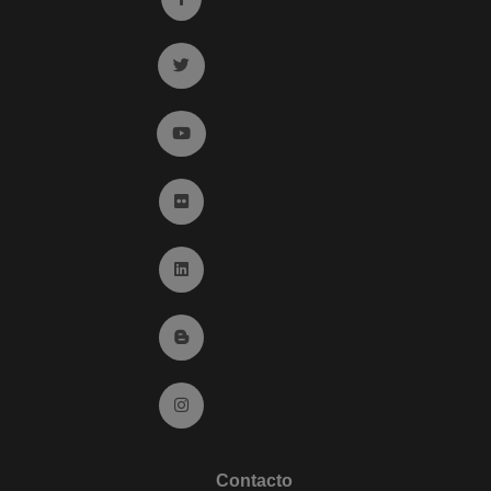
Ir a twitter (abre en ventana nueva)
Ir a YouTube (abre en ventana nueva)
Ir a Flickr (abre en ventana nueva)
Ir a Linkedin (abre en ventana nueva)
Ir al Blog (abre en ventana nueva)
Ir a Instagram (abre en ventana nueva)
Contacto