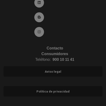
Ir a Linkedin (abre en ventana nueva)
Ir al Blog (abre en ventana nueva)
Ir a Instagram (abre en ventana nueva)
Contacto
Consumidores
Teléfono:
900 10 11 41
Aviso legal
Política de privacidad