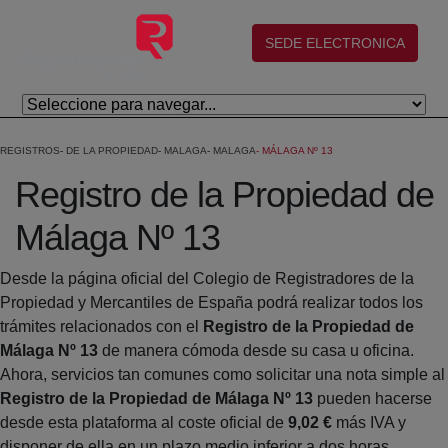
Salta al contingut principal
(abre en nueva ventana)
SEDE ELECTRONICA
REGISTROS
DE LA PROPIEDAD
MALAGA
MALAGA
MÁLAGA Nº 13
Registro de la Propiedad de
Málaga Nº 13
Desde la página oficial del Colegio de Registradores de la
Propiedad y Mercantiles de España podrá realizar todos los
trámites relacionados con el
Registro de la Propiedad de
Málaga Nº 13
de manera cómoda desde su casa u oficina.
Ahora, servicios tan comunes como solicitar una nota simple al
Registro de la Propiedad de Málaga Nº 13
pueden hacerse
desde esta plataforma al coste oficial de
9,02 €
más IVA y
disponer de ella en un plazo medio inferior a dos horas.