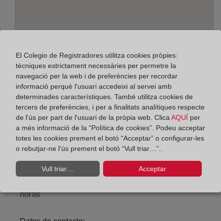
El Colegio de Registradores utilitza cookies pròpies:
tècniques estrictament necessàries per permetre la
navegació per la web i de preferències per recordar
informació perquè l'usuari accedeixi al servei amb
determinades característiques. També utilitza cookies de
Adreça:
tercers de preferències, i per a finalitats analítiques respecte
Cerrojo, 17 - 4º, 29007
de l'ús per part de l'usuari de la pròpia web. Clica
AQUÍ
per
a més informació de la “Política de cookies”. Podeu acceptar
Horario:
totes les cookies prement el botó “Acceptar” o configurar-les
o rebutjar-ne l'ús prement el botó “Vull triar…”..
De lunes a viernes de 09:00 a 17:00 horas
Agosto: De lunes a viernes de 09:00 a 14:00 horas
Vull triar....
Acceptar
Los días 24 y 31 de diciembre de 09:00 a 14:00
horas