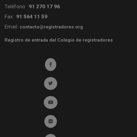
Teléfono:
91 270 17 96
Fax:
91 564 11 59
Email:
contacto@registradores.org
Registro de entrada del Colegio de registradores
Ir a facebook (abre en ventana nueva)
Ir a twitter (abre en ventana nueva)
Ir a YouTube (abre en ventana nueva)
Ir a Flickr (abre en ventana nueva)