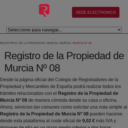
Salta al contingut principal
(abre en nueva ventana)
SEDE ELECTRONICA
REGISTROS
DE LA PROPIEDAD
MURCIA
MURCIA
MURCIA Nº 08
Registro de la Propiedad de
Murcia Nº 08
Desde la página oficial del Colegio de Registradores de la
Propiedad y Mercantiles de España podrá realizar todos los
trámites relacionados con el
Registro de la Propiedad de
Murcia Nº 08
de manera cómoda desde su casa u oficina.
Ahora, servicios tan comunes como solicitar una nota simple al
Registro de la Propiedad de Murcia Nº 08
pueden hacerse
desde esta plataforma al coste oficial de
9,02 €
más IVA y
disponer de ella en un plazo medio inferior a dos horas.