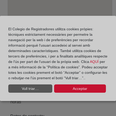
El Colegio de Registradores utilitza cookies pròpies:
tècniques estrictament necessàries per permetre la
navegació per la web i de preferències per recordar
informació perquè l'usuari accedeixi al servei amb
determinades característiques. També utilitza cookies de
Adreça:
tercers de preferències, i per a finalitats analítiques respecte
Av.Tte.Gral.Gutiérrez Mellado, 9-2º, 30008
de l'ús per part de l'usuari de la pròpia web. Clica
AQUÍ
per
a més informació de la “Política de cookies”. Podeu acceptar
Horario:
totes les cookies prement el botó “Acceptar” o configurar-les
o rebutjar-ne l'ús prement el botó “Vull triar…”..
De lunes a viernes de 09:00 a 17:00 horas
Agosto: De lunes a viernes de 09:00 a 14:00 horas
Vull triar....
Acceptar
Los días 24 y 31 de diciembre de 09:00 a 14:00
horas