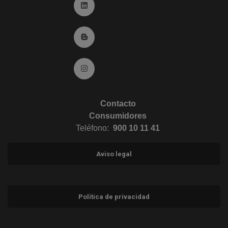
Ir a Linkedin (abre en ventana nueva)
Ir al Blog (abre en ventana nueva)
Ir a Instagram (abre en ventana nueva)
Contacto
Consumidores
Teléfono:
900 10 11 41
Aviso legal
Política de privacidad