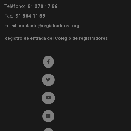
Teléfono:
91 270 17 96
Fax:
91 564 11 59
Email:
contacto@registradores.org
Registro de entrada del Colegio de registradores
Ir a facebook (abre en ventana nueva)
Ir a twitter (abre en ventana nueva)
Ir a YouTube (abre en ventana nueva)
Ir a Flickr (abre en ventana nueva)