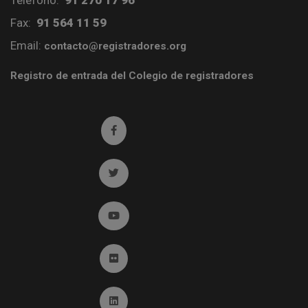
Teléfono:
91 270 17 96
Fax:
91 564 11 59
Email:
contacto@registradores.org
Registro de entrada del Colegio de registradores
Ir a facebook (abre en ventana nueva)
Ir a twitter (abre en ventana nueva)
Ir a YouTube (abre en ventana nueva)
Ir a Flickr (abre en ventana nueva)
Ir a Linkedin (abre en ventana nueva)