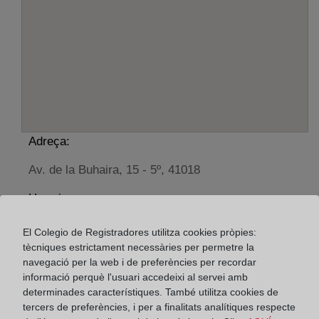
Adreça:
Av. de la Buhaira, 15 - 5º, 41018
Horario:
De lunes a viernes de 09:00 a 17:00 horas
El Colegio de Registradores utilitza cookies pròpies:
Agosto: De lunes a viernes de 09:00 a 14:00 horas
tècniques estrictament necessàries per permetre la
Los días 24 y 31 de diciembre de 09:00 a 14:00
navegació per la web i de preferències per recordar
informació perquè l'usuari accedeixi al servei amb
horas
determinades característiques. També utilitza cookies de
tercers de preferències, i per a finalitats analítiques respecte