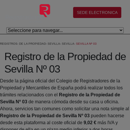
Salta al contingut principal
(abre en nueva ventana)
SEDE ELECTRONICA
REGISTROS
DE LA PROPIEDAD
SEVILLA
SEVILLA
SEVILLA Nº 03
Registro de la Propiedad de
Sevilla Nº 03
Desde la página oficial del Colegio de Registradores de la
Propiedad y Mercantiles de España podrá realizar todos los
trámites relacionados con el
Registro de la Propiedad de
Sevilla Nº 03
de manera cómoda desde su casa u oficina.
Ahora, servicios tan comunes como solicitar una nota simple al
Registro de la Propiedad de Sevilla Nº 03
pueden hacerse
desde esta plataforma al coste oficial de
9,02 €
más IVA y
disponer de ella en un plazo medio inferior a dos horas.