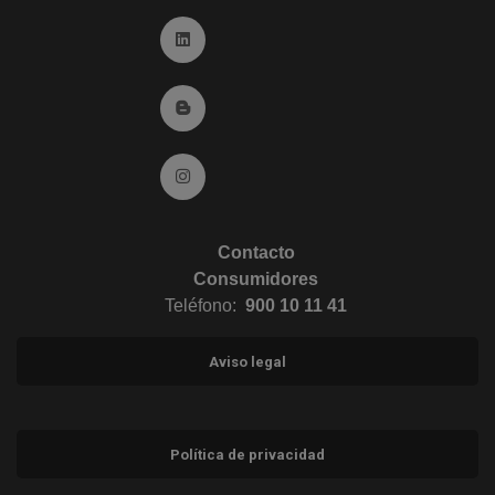
Ir a Linkedin (abre en ventana nueva)
Ir al Blog (abre en ventana nueva)
Ir a Instagram (abre en ventana nueva)
Contacto
Consumidores
Teléfono:
900 10 11 41
Aviso legal
Política de privacidad