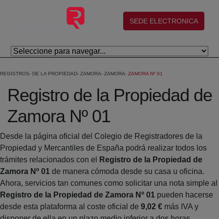
Salta al contingut principal
(abre en nueva ventana)
SEDE ELECTRONICA
REGISTROS
DE LA PROPIEDAD
ZAMORA
ZAMORA
ZAMORA Nº 01
Registro de la Propiedad de
Zamora Nº 01
Desde la página oficial del Colegio de Registradores de la
Propiedad y Mercantiles de España podrá realizar todos los
trámites relacionados con el
Registro de la Propiedad de
Zamora Nº 01
de manera cómoda desde su casa u oficina.
Ahora, servicios tan comunes como solicitar una nota simple al
Registro de la Propiedad de Zamora Nº 01
pueden hacerse
desde esta plataforma al coste oficial de
9,02 €
más IVA y
disponer de ella en un plazo medio inferior a dos horas.