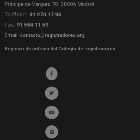
Príncipe de Vergara 70. 28006 Madrid
Teléfono:
91 270 17 96
Fax:
91 564 11 59
Email:
contacto@registradores.org
Registro de entrada del Colegio de registradores
Ir a facebook (abre en ventana nueva)
Ir a twitter (abre en ventana nueva)
Ir a YouTube (abre en ventana nueva)
Ir a Flickr (abre en ventana nueva)