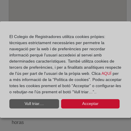
El Colegio de Registradores utilitza cookies pròpies:
tècniques estrictament necessàries per permetre la
navegació per la web i de preferències per recordar
informació perquè l'usuari accedeixi al servei amb
Adreça:
determinades característiques. També utilitza cookies de
tercers de preferències, i per a finalitats analítiques respecte
Plaza del Cuartel Viejo, 7 - portal 2 - entresuelo izq.,
de l'ús per part de l'usuari de la pròpia web. Clica
AQUÍ
per
49006
a més informació de la “Política de cookies”. Podeu acceptar
totes les cookies prement el botó “Acceptar” o configurar-les
Horario:
o rebutjar-ne l'ús prement el botó “Vull triar…”..
De lunes a viernes de 09:00 a 17:00 horas
Vull triar....
Acceptar
Agosto: De lunes a viernes de 09:00 a 14:00 horas
Los días 24 y 31 de diciembre de 09:00 a 14:00
horas