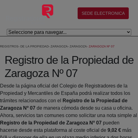
Salta al contingut principal
(abre en nueva ventana)
SEDE ELECTRONICA
REGISTROS
DE LA PROPIEDAD
ZARAGOZA
ZARAGOZA
ZARAGOZA Nº 07
Registro de la Propiedad de
Zaragoza Nº 07
Desde la página oficial del Colegio de Registradores de la
Propiedad y Mercantiles de España podrá realizar todos los
trámites relacionados con el
Registro de la Propiedad de
Zaragoza Nº 07
de manera cómoda desde su casa u oficina.
Ahora, servicios tan comunes como solicitar una nota simple al
Registro de la Propiedad de Zaragoza Nº 07
pueden
hacerse desde esta plataforma al coste oficial de
9,02 €
más
IVA y disponer de ella en un plazo medio inferior a dos horas.