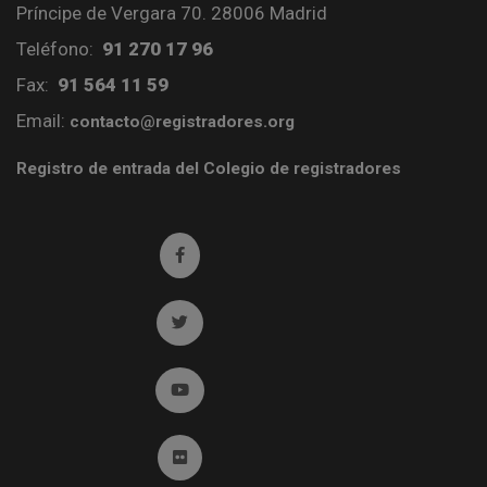
Príncipe de Vergara 70. 28006 Madrid
Teléfono:
91 270 17 96
Fax:
91 564 11 59
Email:
contacto@registradores.org
Registro de entrada del Colegio de registradores
Ir a facebook (abre en ventana nueva)
Ir a twitter (abre en ventana nueva)
Ir a YouTube (abre en ventana nueva)
Ir a Flickr (abre en ventana nueva)