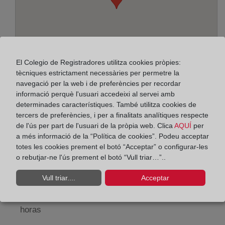
El Colegio de Registradores utilitza cookies pròpies:
tècniques estrictament necessàries per permetre la
navegació per la web i de preferències per recordar
informació perquè l'usuari accedeixi al servei amb
determinades característiques. També utilitza cookies de
Adreça:
tercers de preferències, i per a finalitats analítiques respecte
de l'ús per part de l'usuari de la pròpia web. Clica
AQUÍ
per
Plaza de Mariano Arregui, 8 - 2º, 50005
a més informació de la “Política de cookies”. Podeu acceptar
totes les cookies prement el botó “Acceptar” o configurar-les
Horario:
o rebutjar-ne l'ús prement el botó “Vull triar…”..
De lunes a viernes de 09:00 a 17:00 horas
Vull triar....
Acceptar
Agosto: De lunes a viernes de 09:00 a 14:00 horas
Los días 24 y 31 de diciembre de 09:00 a 14:00
horas