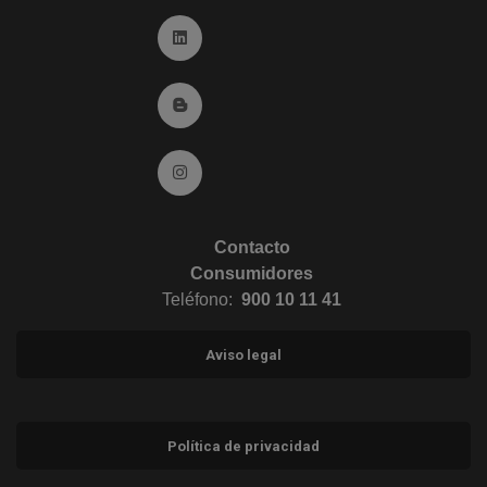
Ir a Linkedin (abre en ventana nueva)
Ir al Blog (abre en ventana nueva)
Ir a Instagram (abre en ventana nueva)
Contacto
Consumidores
Teléfono:
900 10 11 41
Aviso legal
Política de privacidad