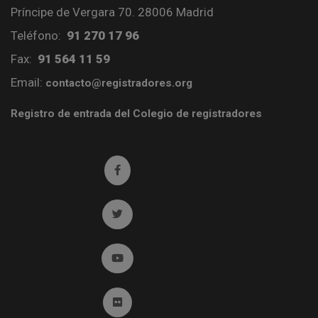
Príncipe de Vergara 70. 28006 Madrid
Teléfono:
91 270 17 96
Fax:
91 564 11 59
Email:
contacto@registradores.org
Registro de entrada del Colegio de registradores
Ir a facebook (abre en ventana nueva)
Ir a twitter (abre en ventana nueva)
Ir a YouTube (abre en ventana nueva)
Ir a Flickr (abre en ventana nueva)