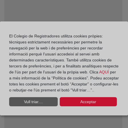
El Colegio de Registradores utilitza cookies pròpies:
tècniques estrictament necessàries per permetre la
navegació per la web i de preferències per recordar
informació perquè l'usuari accedeixi al servei amb
determinades característiques. També utilitza cookies de
tercers de preferències, i per a finalitats analítiques respecte
¿Qué no se puede inscribir en el Registro de Bienes
de l'ús per part de l'usuari de la pròpia web. Clica
AQUÍ
per
Muebles?
a més informació de la “Política de cookies”. Podeu acceptar
totes les cookies prement el botó “Acceptar” o configurar-les
o rebutjar-ne l'ús prement el botó “Vull triar…”..
Vull triar....
Acceptar