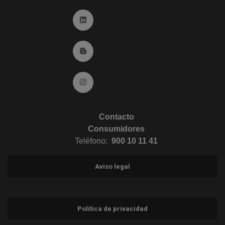
Ir a Linkedin (abre en ventana nueva)
Ir al Blog (abre en ventana nueva)
Ir a Instagram (abre en ventana nueva)
Contacto
Consumidores
Teléfono:
900 10 11 41
Aviso legal
Política de privacidad