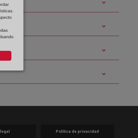
ordar
sticas.
especto
odas
ulsando
 legal
Política de privacidad
a)
nueva)