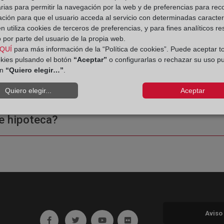
 Registro de la Propiedad
rias para permitir la navegación por la web y de preferencias para rec
ación para que el usuario acceda al servicio con determinadas caracterí
 utiliza cookies de terceros de preferencias, y para fines analíticos r
 por parte del usuario de la propia web.
QUÍ
para más información de la “Política de cookies”. Puede aceptar t
okies pulsando el botón
“Aceptar”
o configurarlas o rechazar su uso p
ón
“Quiero elegir…”
.
ple o una certificación?
Quiero elegir...
Aceptar
e hipoteca?
Aviso
Ir a facebook (abre en ventana nueva)
Ir a twitter (abre en ventana nueva)
Ir a YouTube (abre en ventana nuev
Ir a Flickr (abre en ventana 