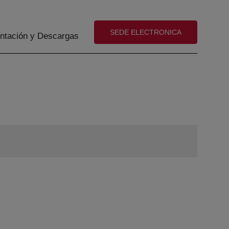
(abre en nueva ventana)
SEDE ELECTRONICA
tación y Descargas