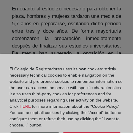
En cuanto al esfuerzo necesario para obtener la
plaza, hombres y mujeres tardaron una media de
5,7 años en prepararse, oscilando dicho periodo
entre tres y doce años. De forma mayoritaria
comenzaron la preparación inmediatamente
después de finalizar sus estudios universitarios.
De media han superado la oposición en la
segunda convocatoria a la que se han
presentado, aunque uno de cada tres lo ha
El Colegio de Registradores uses its own cookies: strictly
conseguido en la primera convocatoria.
necessary technical cookies to enable navigation on the
website and preference cookies to remember information so
the user can access the service with specific characteristics.
Compartir:
It also uses third-party cookies for preferences and for
analytical purposes regarding user activity on the website.
Click
HERE
for more information about the “Cookie Policy.”
You can accept all cookies by clicking the “Accept” button or
configure them or refuse their use by clicking the “I want to
choose...” button.