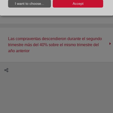
I want to choose...
Accept
Las viviendas inscritas en julio caen un tercio,
frenando la recuperación de junio
Las compraventas descendieron durante el segundo
trimestre más del 40% sobre el mismo trimestre del
año anterior