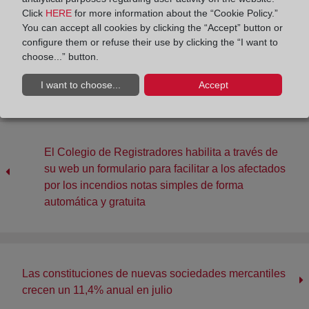
Click
HERE
for more information about the “Cookie Policy.”
You can accept all cookies by clicking the “Accept” button or
Compartir:
configure them or refuse their use by clicking the “I want to
choose...” button.
I want to choose...
Accept
El Colegio de Registradores habilita a través de
su web un formulario para facilitar a los afectados
por los incendios notas simples de forma
automática y gratuita
Las constituciones de nuevas sociedades mercantiles
crecen un 11,4% anual en julio