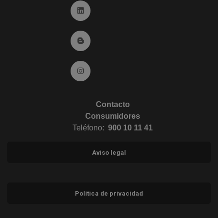
Ir a Linkedin (abre en ventana nueva)
Ir al Blog (abre en ventana nueva)
Ir a Instagram (abre en ventana nueva)
Contacto
Consumidores
Teléfono:
900 10 11 41
Aviso legal
Política de privacidad