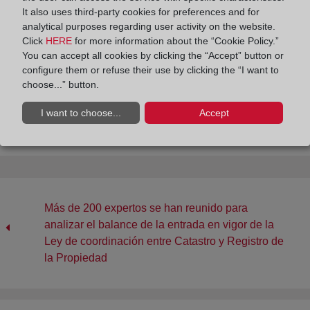
registrados en este mes.
It also uses third-party cookies for preferences and for
analytical purposes regarding user activity on the website.
Click
HERE
for more information about the “Cookie Policy.”
You can accept all cookies by clicking the “Accept” button or
configure them or refuse their use by clicking the “I want to
choose...” button.
Compartir:
I want to choose...
Accept
Más de 200 expertos se han reunido para
analizar el balance de la entrada en vigor de la
Ley de coordinación entre Catastro y Registro de
la Propiedad