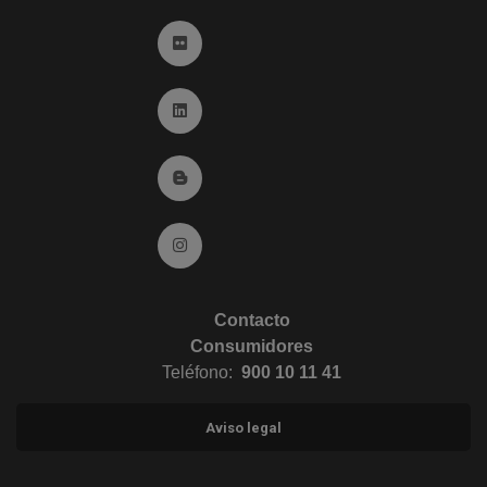
Ir a Flickr (abre en ventana nueva)
Ir a Linkedin (abre en ventana nueva)
Ir al Blog (abre en ventana nueva)
Ir a Instagram (abre en ventana nueva)
Contacto
Consumidores
Teléfono:
900 10 11 41
Aviso legal