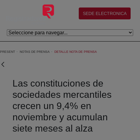
Skip to Main Content
(abre en nueva ventana)
SEDE ELECTRONICA
PRESENT
NOTAS DE PRENSA
DETALLE NOTA DE PRENSA
Las constituciones de
sociedades mercantiles
crecen un 9,4% en
noviembre y acumulan
siete meses al alza