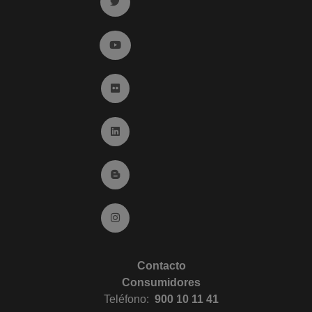
Ir a twitter (abre en ventana nueva)
Ir a YouTube (abre en ventana nueva)
Ir a Flickr (abre en ventana nueva)
Ir a Linkedin (abre en ventana nueva)
Ir al Blog (abre en ventana nueva)
Ir a Instagram (abre en ventana nueva)
Contacto
Consumidores
Teléfono:
900 10 11 41