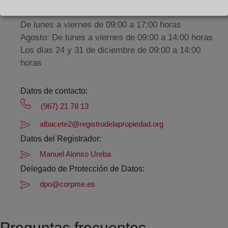
Horario:
De lunes a viernes de 09:00 a 17:00 horas
Agosto: De lunes a viernes de 09:00 a 14:00 horas
Los días 24 y 31 de diciembre de 09:00 a 14:00
horas
Datos de contacto:
(967) 21 78 13
albacete2@registrodelapropiedad.org
Datos del Registrador:
Manuel Alonso Ureba
Delegado de Protección de Datos:
dpo@corpme.es
Preguntas frecuentes