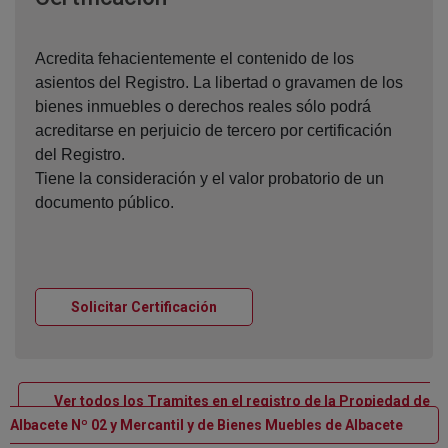
Acredita fehacientemente el contenido de los
asientos del Registro. La libertad o gravamen de los
bienes inmuebles o derechos reales sólo podrá
acreditarse en perjuicio de tercero por certificación
del Registro.
Tiene la consideración y el valor probatorio de un
documento público.
Ventana nueva
Solicitar Certificación
Ver todos los Tramites en el registro de la Propiedad de
Ventan
Albacete Nº 02 y Mercantil y de Bienes Muebles de Albacete