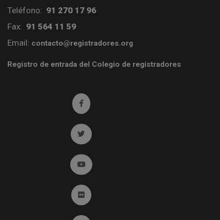
Teléfono:
91 270 17 96
Fax:
91 564 11 59
Email:
contacto@registradores.org
Registro de entrada del Colegio de registradores
Ir a facebook (abre en ventana nueva)
Ir a twitter (abre en ventana nueva)
Ir a YouTube (abre en ventana nueva)
Ir a Flickr (abre en ventana nueva)