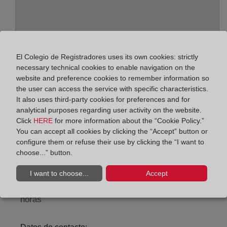
El Colegio de Registradores uses its own cookies: strictly
necessary technical cookies to enable navigation on the
website and preference cookies to remember information so
the user can access the service with specific characteristics.
It also uses third-party cookies for preferences and for
Address:
analytical purposes regarding user activity on the website.
Antonio González Egea, 8 - 1ª planta, 4001
Click
HERE
for more information about the “Cookie Policy.”
You can accept all cookies by clicking the “Accept” button or
Horario:
configure them or refuse their use by clicking the “I want to
choose...” button.
De lunes a viernes de 09:00 a 17:00 horas
Agosto: De lunes a viernes de 09:00 a 14:00 horas
I want to choose...
Accept
Los días 24 y 31 de diciembre de 09:00 a 14:00
horas