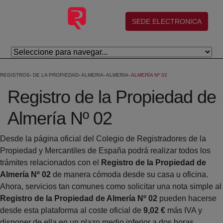
Skip to Main Content
(abre en nueva ventana)
SEDE ELECTRONICA
REGISTROS
DE LA PROPIEDAD
ALMERIA
ALMERIA
ALMERÍA Nº 02
Registro de la Propiedad de
Almería Nº 02
Desde la página oficial del Colegio de Registradores de la
Propiedad y Mercantiles de España podrá realizar todos los
trámites relacionados con el
Registro de la Propiedad de
Almería Nº 02
de manera cómoda desde su casa u oficina.
Ahora, servicios tan comunes como solicitar una nota simple al
Registro de la Propiedad de Almería Nº 02
pueden hacerse
desde esta plataforma al coste oficial de
9,02 €
más IVA y
disponer de ella en un plazo medio inferior a dos horas.