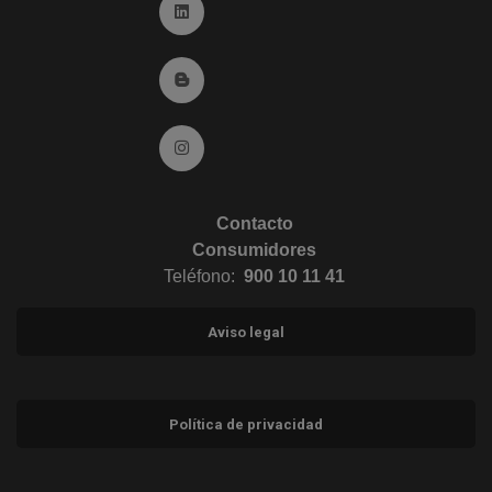
Ir a Linkedin (abre en ventana nueva)
Ir al Blog (abre en ventana nueva)
Ir a Instagram (abre en ventana nueva)
Contacto
Consumidores
Teléfono:
900 10 11 41
Aviso legal
Política de privacidad