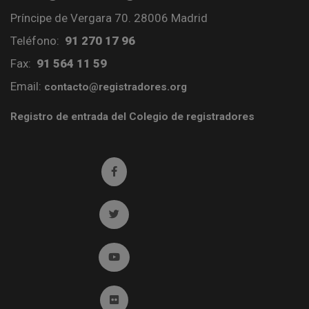
Príncipe de Vergara 70. 28006 Madrid
Teléfono:
91 270 17 96
Fax:
91 564 11 59
Email:
contacto@registradores.org
Registro de entrada del Colegio de registradores
Ir a facebook (abre en ventana nueva)
Ir a twitter (abre en ventana nueva)
Ir a YouTube (abre en ventana nueva)
Ir a Flickr (abre en ventana nueva)