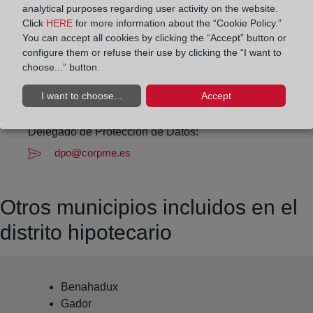
Datos de contacto:
analytical purposes regarding user activity on the website.
950 26 20 33
Click
HERE
for more information about the “Cookie Policy.”
You can accept all cookies by clicking the “Accept” button or
almeria3@registrodelapropiedad.org
configure them or refuse their use by clicking the “I want to
Datos del Registrador:
choose...” button.
Juan Guillermo González-Meneses García-
I want to choose...
Accept
Valdecasas
Delegado de Protección de Datos:
dpo@corpme.es
Otros municipios incluidos en el
distrito hipotecario
Benahadux
Gador