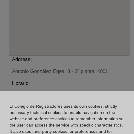
Address:
Antonio González Egea, 8 - 2ª planta, 4001
Horario:
De lunes a viernes de 09:00 a 17:00 horas
Agosto: De lunes a viernes de 09:00 a 14:00 horas
El Colegio de Registradores uses its own cookies: strictly
Los días 24 y 31 de diciembre de 09:00 a 14:00
necessary technical cookies to enable navigation on the
horas
website and preference cookies to remember information so
the user can access the service with specific characteristics.
It also uses third-party cookies for preferences and for