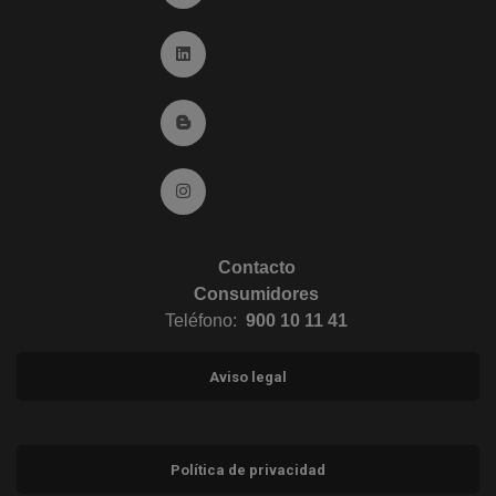
Ir a Linkedin (abre en ventana nueva)
Ir al Blog (abre en ventana nueva)
Ir a Instagram (abre en ventana nueva)
Contacto
Consumidores
Teléfono:
900 10 11 41
Aviso legal
Política de privacidad