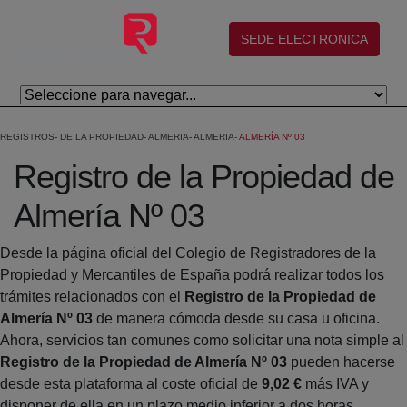
Skip to Main Content
(abre en nueva ventana)
SEDE ELECTRONICA
REGISTROS
DE LA PROPIEDAD
ALMERIA
ALMERIA
ALMERÍA Nº 03
Registro de la Propiedad de
Almería Nº 03
Desde la página oficial del Colegio de Registradores de la
Propiedad y Mercantiles de España podrá realizar todos los
trámites relacionados con el
Registro de la Propiedad de
Almería Nº 03
de manera cómoda desde su casa u oficina.
Ahora, servicios tan comunes como solicitar una nota simple al
Registro de la Propiedad de Almería Nº 03
pueden hacerse
desde esta plataforma al coste oficial de
9,02 €
más IVA y
disponer de ella en un plazo medio inferior a dos horas.